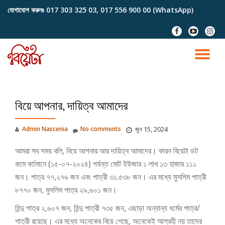
যোগাযোগ করুনঃ
017 303 325 03, 017 556 900 00 (WhatsApp)
Skip
fa-
fa-
fa-
to
facebook
youtube-
instag
content
play
TO
NA
বিয়ে আপনার, দায়িত্ব আমাদের
Admin Nascenia
No comments
জুন 15, 2024
আমরা সব সময় বলি, বিয়ে আপনার আর দায়িত্ব আমাদের। কারন বিয়েটা ডট
কমে বর্তমানে (১৫-০৭-২০২৪) পর্যন্ত মোট ইউজার ১ লাখ ১৩ হাজার ১১১
জন। পাত্র ৭৭,২৭৬ জন এবং পাত্রী ৩১.৫৩৮ জন।
এর মধ্যে মুসলিম পাত্রী
৮৭৭০ জন, মুসলিম পাত্র ২৯,৬০১ জন।
হিন্দু পাত্র ২,৬০৭ জন, হিন্দু পাত্রী ৭৩৫ জন, এছাড়া অন্যান্য ধর্মের পাত্র/
পাত্রী রয়েছে।
এর মধ্যে অনেকের বিয়ে গেছে, অনেকেই আগ্রহী নয় তাদের