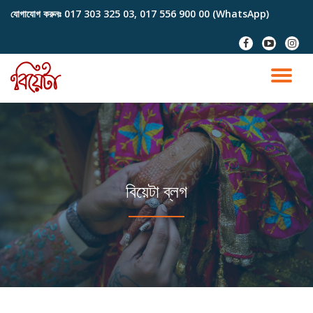
যোগাযোগ করুনঃ
017 303 325 03, 017 556 900 00 (WhatsApp)
Skip
fa-
fa-
fa-
to
facebook
youtube-
instag
content
play
TO
NA
বিয়েটা ব্লগ