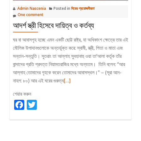
Admin Nascenia
Posted in
বিয়ের প্রয়োজনীয়তা
One comment
আদর্শ স্ত্রী হিসেবে দায়িত্ব ও কর্তব্য
ঘর বা আবাসগৃহ হচ্ছে এমন একটি ছোট্ট রাষ্ট্র, যা অধিকাংশ ক্ষেত্রে তার এই
মৌলিক উপাদানগুলোকে অন্তর্ভুক্ত করে: স্বামী, স্ত্রী, পিতা ও মাতা এবং
সন্তান-সন্তুতি। সুতরাং তা আল্লাহ সুবহানাহু ওয়া তা‘আলা কর্তৃক তাঁর
বান্দাদের প্রতি প্রদত্ত নিয়ামতরাজির মধ্যে অন্যতম। তিনি বলেন: “আর
আল্লাহ তোমাদের গৃহকে করেন তোমাদের আবাসস্থল।” – (সূরা আন-
Read
নাহল: ৮০) আর এই ঘরের গুরুত্ব
[…]
more
শেয়ার করুন
about
Facebook
Twitter
আদর্শ
স্ত্রী
হিসেবে
দায়িত্ব
ও