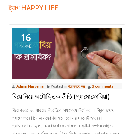
ট্যাগ
HAPPY LIFE
16
আগস্ট
Admin Nascenia
Posted in
বিয়ে করতে ভয়
3 comments
বিয়ে নিয়ে অযৌক্তিক ভীতি (গ্যামোফোবিয়া)
বিয়ে করতে ভয় পাওয়ার বিষয়টিকে ‘গ্যামোফোবিয়া’ বলে। গ্রিক ভাষায়
গ্যামো মানে বিয়ে আর ফোবিয়া মানে তো ভয় সকলেই জানেন।
গ্যামোফোবিয়া হলো, বিয়ে কিংবা কোনো ধরণের স্থায়ী সম্পর্কে জড়িয়ে
পড়ার ভয়। যারা মানসিক ভাবে এই ফোবিয়ায় আক্রান্ত তারা আসলে নতুন