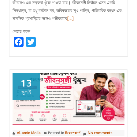
জীবনেও এর সত্যতা খুঁজে পাওয়া যায়। জীবনসঙ্গী নির্বাচন এমন একটি
সিদ্ধান্ত, যা শুধু বর্তমান নয়, ভবিষ্যতের সুখ-শান্তি, পারিবারিক বন্ধন এবং
Read
মানসিক প্রশান্তির সঙ্গেও গভীরভাবে
[…]
more
শেয়ার করুন
about
Facebook
Twitter
বিয়েতে
আর্থিক
ভারসাম্য
নাকি
চারিত্রিক
13
গুণ
—
জুলাই
জীবনসঙ্গী
নির্বাচনে
কোনটি
বেশি
গুরুত্বপূর্ণ?
Al-amin Molla
Posted in
বিয়ের পরামর্শ
No comments