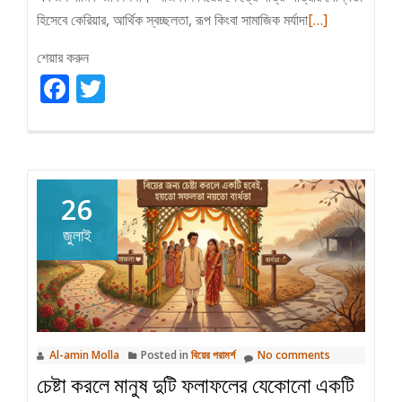
Read
হিসেবে কেরিয়ার, আর্থিক স্বচ্ছলতা, রূপ কিংবা সামাজিক মর্যাদা
[…]
more
শেয়ার করুন
about
Facebook
Twitter
বিয়ের
পাত্র-
পাত্রী
নির্বাচনে
ধার্মিকতা
26
কেন
হওয়া
জুলাই
উচিত
প্রথম
অগ্রাধিকার?
Al-amin Molla
Posted in
বিয়ের পরামর্শ
No comments
চেষ্টা করলে মানুষ দুটি ফলাফলের যেকোনো একটি