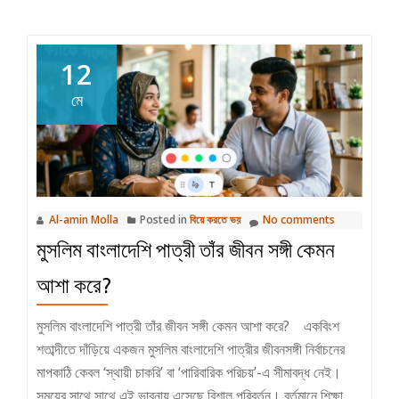
রেজিস্ট্রেশন
কি
সত্যিই
12
ঝামেলা
নাকি
মে
রূপকথার
শুরু?
Al-amin Molla
Posted in
বিয়ে করতে ভয়
No comments
মুসলিম বাংলাদেশি পাত্রী তাঁর জীবন সঙ্গী কেমন
আশা করে?
মুসলিম বাংলাদেশি পাত্রী তাঁর জীবন সঙ্গী কেমন আশা করে? একবিংশ
শতাব্দীতে দাঁড়িয়ে একজন মুসলিম বাংলাদেশি পাত্রীর জীবনসঙ্গী নির্বাচনের
মাপকাঠি কেবল ‘স্থায়ী চাকরি’ বা ‘পারিবারিক পরিচয়’-এ সীমাবদ্ধ নেই।
সময়ের সাথে সাথে এই ভাবনায় এসেছে বিশাল পরিবর্তন। বর্তমানে শিক্ষা,