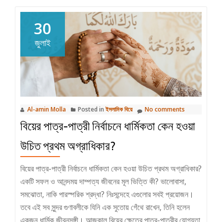
30
জুলাই
Al-amin Molla
Posted in
ইসলামিক বিয়ে
No comments
বিয়ের পাত্র-পাত্রী নির্বাচনে ধার্মিকতা কেন হওয়া
উচিত প্রথম অগ্রাধিকার?
বিয়ের পাত্র-পাত্রী নির্বাচনে ধার্মিকতা কেন হওয়া উচিত প্রথম অগ্রাধিকার?
একটি সফল ও আনন্দময় দাম্পত্য জীবনের মূল ভিত্তি কী? ভালোবাসা,
সমঝোতা, নাকি পারস্পরিক শ্রদ্ধা? নিঃসন্দেহে এগুলোর সবই প্রয়োজন।
তবে এই সব সুন্দর গুণাবলীকে যিনি এক সুতোয় গেঁথে রাখেন, তিনি হলেন
একজন ধার্মিক জীবনসঙ্গী। আজকাল বিয়ের ক্ষেত্রে পাত্র-পাত্রীর যোগ্যতা