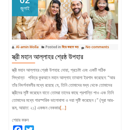
করলে
জুলাই
সহজে
বিয়ে
করতে
পারেন
Al-amin Molla
Posted in
বিয়ে করতে ভয়
No comments
স্ত্রী মহান আল্লাহর শ্রেষ্ঠ উপহার
স্ত্রী মহান আল্লাহর শ্রেষ্ঠ উপহার: দোয়া, প্রচেষ্টা এবং একটি সঠিক
সিদ্ধান্ত পবিত্র কুরআনে মহান আল্লাহ তাআলা ইরশাদ করেছেন: “আর
তাঁর নিদর্শনাবলীর মধ্যে রয়েছে যে, তিনি তোমাদের মধ্য থেকে তোমাদের
স্ত্রীদের সৃষ্টি করেছেন যাতে তোমরা তাদের কাছে প্রশান্তি পাও এবং তিনি
তোমাদের মধ্যে পারস্পরিক ভালোবাসা ও দয়া সৃষ্টি করেছেন।” (সূরা আর-
Read
রূম, আয়াত: ২১) একজন নেককার
[…]
more
শেয়ার করুন
about