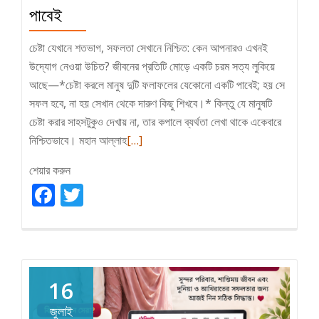
পাবেই
চেষ্টা যেখানে শতভাগ, সফলতা সেখানে নিশ্চিত: কেন আপনারও এখনই
উদ্যোগ নেওয়া উচিত? জীবনের প্রতিটি মোড়ে একটি চরম সত্য লুকিয়ে
আছে—*চেষ্টা করলে মানুষ দুটি ফলাফলের যেকোনো একটি পাবেই; হয় সে
সফল হবে, না হয় সেখান থেকে দারুণ কিছু শিখবে।* কিন্তু যে মানুষটি
চেষ্টা করার সাহসটুকুও দেখায় না, তার কপালে ব্যর্থতা লেখা থাকে একেবারে
Read
নিশ্চিতভাবে। মহান আল্লাহ
[…]
more
শেয়ার করুন
about
Facebook
Twitter
চেষ্টা
করলে
মানুষ
দুটি
ফলাফলের
16
যেকোনো
একটি
জুলাই