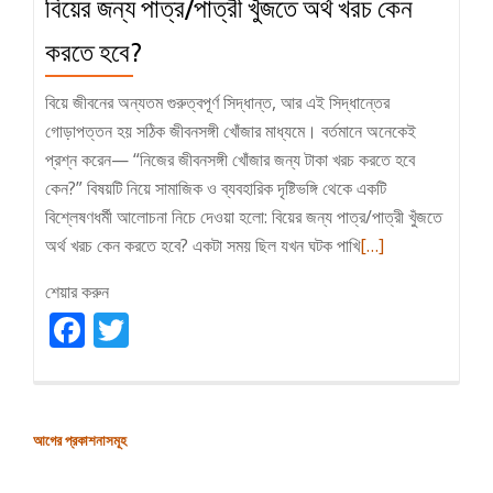
বিয়ের জন্য পাত্র/পাত্রী খুঁজতে অর্থ খরচ কেন
করতে হবে?
বিয়ে জীবনের অন্যতম গুরুত্বপূর্ণ সিদ্ধান্ত, আর এই সিদ্ধান্তের
গোড়াপত্তন হয় সঠিক জীবনসঙ্গী খোঁজার মাধ্যমে। বর্তমানে অনেকেই
প্রশ্ন করেন— “নিজের জীবনসঙ্গী খোঁজার জন্য টাকা খরচ করতে হবে
কেন?” বিষয়টি নিয়ে সামাজিক ও ব্যবহারিক দৃষ্টিভঙ্গি থেকে একটি
বিশ্লেষণধর্মী আলোচনা নিচে দেওয়া হলো: বিয়ের জন্য পাত্র/পাত্রী খুঁজতে
Read
অর্থ খরচ কেন করতে হবে? একটা সময় ছিল যখন ঘটক পাখি
[…]
more
শেয়ার করুন
about
Facebook
Twitter
বিয়ের
জন্য
পাত্র/
পাত্রী
পোস্ট
আগের প্রকাশনাসমূহ
খুঁজতে
ন্যাভিগেশন
অর্থ