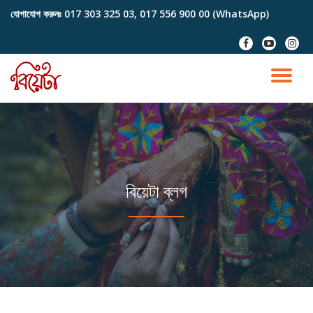
যোগাযোগ করুনঃ
017 303 325 03, 017 556 900 00 (WhatsApp)
Skip
fa-
fa-
fa-
to
facebook
youtube-
instag
content
play
TO
NA
বিয়েটা ব্লগ