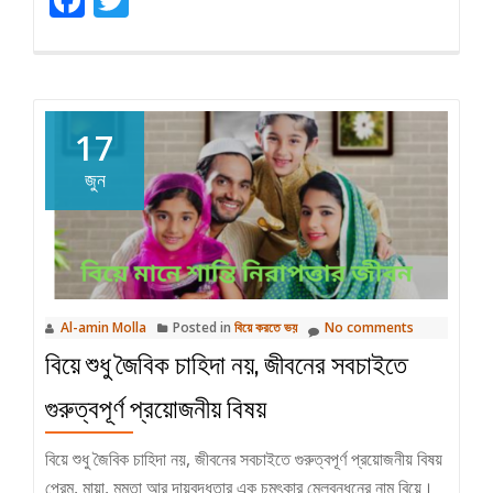
Facebook
Twitter
স্ত্রী
মহান
আল্লাহর
শ্রেষ্ঠ
উপহার
17
জুন
Al-amin Molla
Posted in
বিয়ে করতে ভয়
No comments
বিয়ে শুধু জৈবিক চাহিদা নয়, জীবনের সবচাইতে
গুরুত্বপূর্ণ প্রয়োজনীয় বিষয়
বিয়ে শুধু জৈবিক চাহিদা নয়, জীবনের সবচাইতে গুরুত্বপূর্ণ প্রয়োজনীয় বিষয়
প্রেম, মায়া, মমতা আর দায়বদ্ধতার এক চমৎকার মেলবন্ধনের নাম বিয়ে।