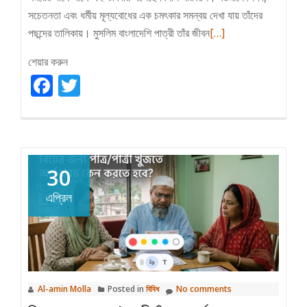
সচেতনতা এবং ধর্মীয় মূল্যবোধের এক চমৎকার সমন্বয় দেখা যায় তাঁদের
Read
পছন্দের তালিকায়। মুসলিম বাংলাদেশি পাত্রী তাঁর জীবন
[…]
more
শেয়ার করুন
about
Facebook
Twitter
মুসলিম
বাংলাদেশি
পাত্রী
তাঁর
জীবন
30
সঙ্গী
কেমন
এপ্রিল
আশা
করে?
Al-amin Molla
Posted in
বিবিধ
No comments