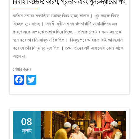
বিবাহ বিচ্ছেদ: কারণ, প্রভাব এবং পুনরুদ্ধারের পথ
বর্তমান সমাজে সবচাইতে ভয়াবহ বিষয় হচ্ছে তালাক। খুব সহজে বিবাহ
বিচ্ছেদ হয়ে যাচ্ছে। স্বামী-স্ত্রী সামান্য ঝগড়াঝাঁটি, মনোমালিন্য এর
কারণে একে অপরকে তালাক দিয়ে দিচ্ছে। তালাক দেওয়ার সময় অনেকে
মনে করে তার সিদ্ধান্ত সঠিক ছিল। কিন্তু পরে অধিকাংশরাই আফসোস
করে যে তাঁর সিদ্ধান্ত ভুল ছিল । তখন তাদের এই আফসোস কোন কাজে
আসে না।
শেয়ার করুন
Facebook
Twitter
08
জুলাই