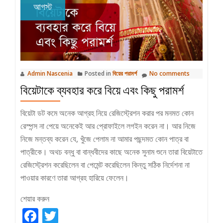
বিয়ে
আগস্ট
Admin Nascenia
Posted in
বিয়ের পরামর্শ
No comments
বিয়েটাকে ব্যবহার করে বিয়ে এবং কিছু পরামর্শ
বিয়েটা ডট কমে অনেক আগ্রহ নিয়ে রেজিস্ট্রেশন করার পর মনমত কোন
রেস্পন্স না পেয়ে অনেকেই আর প্রোফাইলে লগইন করেন না। আর নিজে
নিজে মন্তব্য করেন যে, খুঁজে পেলাম না আমার পছন্দমত কোন পাত্র বা
পাত্রীকে। অথচ বন্ধু বা বান্ধবীদের কাছে অনেক সুনাম শুনে তারা বিয়েটাতে
রেজিস্ট্রেশন করেছিলেন বা পেমেন্ট করেছিলেন কিন্তু সঠিক নির্দেশনা না
পাওয়ার কারণে তারা আগ্রহ হারিয়ে ফেলেন।
শেয়ার করুন
Facebook
Twitter