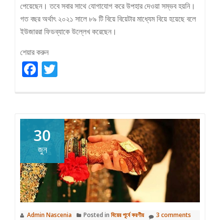
পেয়েছেন। তবে সবার সাথে যোগাযোগ করে উপহার দেওয়া সম্ভব হয়নি।
গত বছর অর্থাৎ ২০২১ সালে ৮৯ টি বিয়ে বিয়েটার মাধ্যেম বিয়ে হয়েছে বলে
ইউজাররা ফিডব্যাকে উল্লেখ করেছেন।
শেয়ার করুন
Facebook
Twitter
30
জুন
Admin Nascenia
Posted in
বিয়ের পূর্বে করণীয়
3 comments