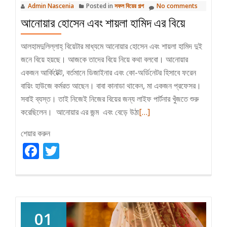
Admin Nascenia
Posted in
সফল বিয়ের গল্প
No comments
আনোয়ার হোসেন এবং শায়লা হামিদ এর বিয়ে
আলহামদুলিল্লাহ্‌ বিয়েটার মাধ্যমে আনোয়ার হোসেন এবং শায়লা হামিদ দুই
জনে বিয়ে হয়ছে। আজকে তাদের বিয়ে নিয়ে কথা বলবো। আনোয়ার
একজন আর্কিটেক্ট, বর্তমানে ডিজাইনার এবং কো-অর্ডিনেটর হিসাবে ফরেন
বায়িং হাউজে কর্মরত আছেন। বাবা কানাডা থাকেন, মা একজন প্রফেসর।
সবাই ব্যস্ত। তাই নিজেই নিজের বিয়ের জন্য লাইফ পার্টনার খুঁজতে শুরু
Read
করেছিলেন। আনোয়ার এর জন্ম এবং বেড়ে উঠা
[…]
more
শেয়ার করুন
about
Facebook
Twitter
আনোয়ার
হোসেন
এবং
শায়লা
হামিদ
01
এর