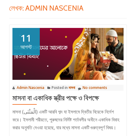
লেখক:
ADMIN NASCENIA
11
আগস্ট
Admin Nascenia
Posted in
মাসনা
No comments
মাসনা বা একাধিক স্ত্রীর পক্ষে ও বিপক্ষে
মাসনা (الْمَثْنَى) একটি আরবি শব্দ যা ইসলামে দ্বিতীয় বিয়েকে নির্দেশ
করে। ইসলামী শরীয়তে, পুরুষদের নির্দিষ্ট শর্তাবলীর অধীনে একাধিক বিবাহ
করার অনুমতি দেওয়া হয়েছে, যার মধ্যে মাসনা একটি গুরুত্বপূর্ণ বিষয়।