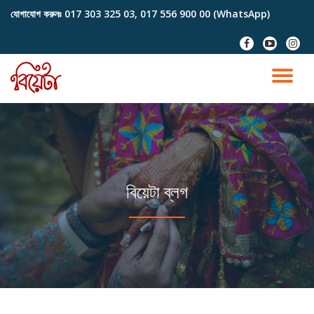
যোগাযোগ করুনঃ
017 303 325 03, 017 556 900 00 (WhatsApp)
Skip
fa-
fa-
fa-
to
facebook
youtube-
instag
content
play
TO
NA
বিয়েটা ব্লগ