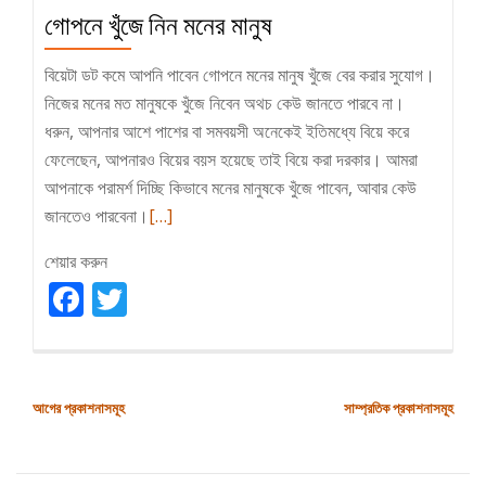
গোপনে খুঁজে নিন মনের মানুষ
বিয়েটা ডট কমে আপনি পাবেন গোপনে মনের মানুষ খুঁজে বের করার সুযোগ।
নিজের মনের মত মানুষকে খুঁজে নিবেন অথচ কেউ জানতে পারবে না।
ধরুন, আপনার আশে পাশের বা সমবয়সী অনেকেই ইতিমধ্যে বিয়ে করে
ফেলেছেন, আপনারও বিয়ের বয়স হয়েছে তাই বিয়ে করা দরকার। আমরা
আপনাকে পরামর্শ দিচ্ছি কিভাবে মনের মানুষকে খুঁজে পাবেন, আবার কেউ
Read
জানতেও পারবেনা।
[…]
more
শেয়ার করুন
about
Facebook
Twitter
গোপনে
খুঁজে
নিন
মনের
পোস্ট
আগের প্রকাশনাসমূহ
সাম্প্রতিক প্রকাশনাসমূহ
মানুষ
ন্যাভিগেশন