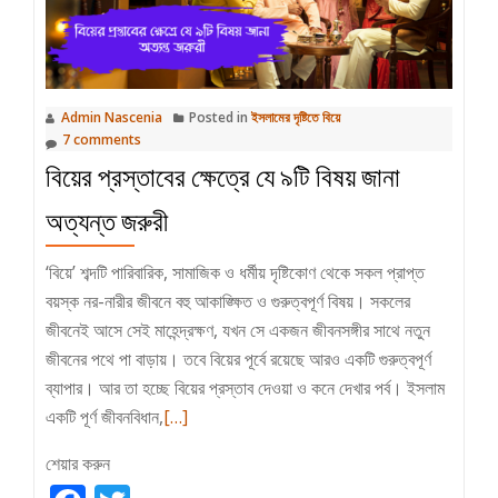
Admin Nascenia
Posted in
ইসলামের দৃষ্টিতে বিয়ে
7 comments
বিয়ের প্রস্তাবের ক্ষেত্রে যে ৯টি বিষয় জানা
অত্যন্ত জরুরী
‘বিয়ে’ শব্দটি পারিবারিক, সামাজিক ও ধর্মীয় দৃষ্টিকোণ থেকে সকল প্রাপ্ত
বয়স্ক নর-নারীর জীবনে বহু আকাঙ্ক্ষিত ও গুরুত্বপূর্ণ বিষয়। সকলের
জীবনেই আসে সেই মাহেন্দ্রক্ষণ, যখন সে একজন জীবনসঙ্গীর সাথে নতুন
জীবনের পথে পা বাড়ায়। তবে বিয়ের পূর্বে রয়েছে আরও একটি গুরুত্বপূর্ণ
ব্যাপার। আর তা হচ্ছে বিয়ের প্রস্তাব দেওয়া ও কনে দেখার পর্ব। ইসলাম
Read
একটি পূর্ণ জীবনবিধান,
[…]
more
শেয়ার করুন
about