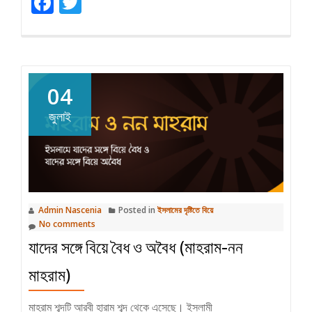
Facebook
Twitter
বিয়ের
প্রস্তাবের
ক্ষেত্রে
যে
৯টি
04
বিষয়
জানা
জুলাই
অত্যন্ত
জরুরী
Admin Nascenia
Posted in
ইসলামের দৃষ্টিতে বিয়ে
No comments
যাদের সঙ্গে বিয়ে বৈধ ও অবৈধ (মাহরাম-নন
মাহরাম)
মাহরাম শব্দটি আরবী হারাম শব্দ থেকে এসেছে। ইসলামী