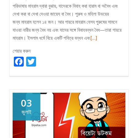
পরিভাষায় মাহরাম দ্বারা বুঝায়, যাদেরকে বিবাহ করা হারাম বা অবৈধ এবং
দেখা করা বা দেখা দেওয়া জায়েয বা বৈধ। পুরুষ ও মহিলা উভয়ের
জন্য মাহরাম হলেন ১৪ জন। আর গায়রে মাহরাম যেসব পুরুষের সামনে
যাওয়া নারীর জন্য বৈধ নয় এবং যাদের সঙ্গে বিবাহবন্ধন বৈধ—তারা গায়রে
Read
মাহরাম। ইসলাম ধর্মে বিয়ে একটি পবিত্র বন্ধন এবং
[…]
more
শেয়ার করুন
about
Facebook
Twitter
যাদের
সঙ্গে
বিয়ে
বৈধ
ও
03
অবৈধ
(মাহরাম-
জুলাই
নন
মাহরাম)