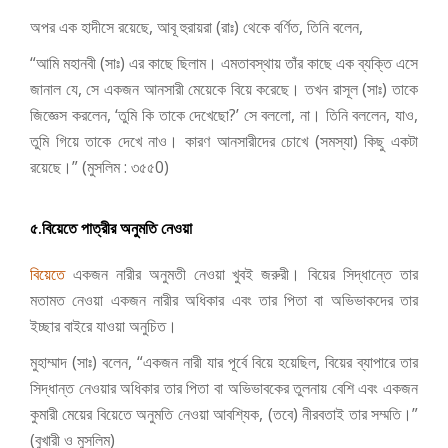
অপর এক হাদীসে রয়েছে, আবূ হুরায়রা (রাঃ) থেকে বর্ণিত, তিনি বলেন,
“আমি মহানবী (সাঃ) এর কাছে ছিলাম। এমতাবস্থায় তাঁর কাছে এক ব্যক্তি এসে
জানাল যে, সে একজন আনসারী মেয়েকে বিয়ে করেছে। তখন রাসূল (সাঃ) তাকে
জিজ্ঞেস করলেন, ‘তুমি কি তাকে দেখেছো?’ সে বললো, না। তিনি বললেন, যাও,
তুমি গিয়ে তাকে দেখে নাও। কারণ আনসারীদের চোখে (সমস্যা) কিছু একটা
রয়েছে।”
(মুসলিম : ৩৫৫0)
৫.বিয়েতে পাত্রীর অনুমতি নেওয়া
বিয়েতে
একজন নারীর অনুমতী নেওয়া খুবই জরুরী। বিয়ের সিদ্ধান্তে তার
মতামত নেওয়া একজন নারীর অধিকার এবং তার পিতা বা অভিভাকদের তার
ইচ্ছার বাইরে যাওয়া অনুচিত।
মুহাম্মাদ (সাঃ) বলেন, “একজন নারী যার পূর্বে বিয়ে হয়েছিল, বিয়ের ব্যাপারে তার
সিদ্ধান্ত নেওয়ার অধিকার তার পিতা বা
অভিভাবকের
তুলনায় বেশি এবং একজন
কুমারী মেয়ের বিয়েতে অনুমতি নেওয়া আবশ্যিক, (তবে) নীরবতাই তার সম্মতি।”
(বুখারী ও মুসলিম)