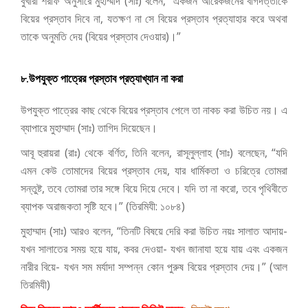
বুখারী শরীফ অনুসারে মুহাম্মাদ (সাঃ) বলেন, “একজন আরেকজনের বাগদত্তাকে
বিয়ের প্রস্তাব দিবে না, যতক্ষণ না সে বিয়ের প্রস্তাব প্রত্যাহার করে অথবা
তাকে অনুমতি দেয় (বিয়ের প্রস্তাব দেওয়ার)।”
৮.উপযুক্ত পাত্রের প্রস্তাব প্রত্যাখ্যান না করা
উপযুক্ত পাত্রের কাছ থেকে বিয়ের প্রস্তাব পেলে তা নাকচ করা উচিত নয়। এ
ব্যাপারে মুহাম্মাদ (সাঃ) তাগিদ দিয়েছেন।
আবূ হুরায়রা (রাঃ) থেকে বর্ণিত, তিনি বলেন, রাসূলুল্লাহ (সাঃ) বলেছেন, “যদি
এমন কেউ তোমাদের বিয়ের প্রস্তাব দেয়, যার ধার্মিকতা ও চরিত্রে তোমরা
সন্তুষ্ট, তবে তোমরা তার সঙ্গে বিয়ে দিয়ে দেবে। যদি তা না করো, তবে পৃথিবীতে
ব্যাপক অরাজকতা সৃষ্টি হবে।” (তিরমিযী: ১০৮৪)
মুহাম্মাদ (সাঃ) আরও বলেন, “তিনটি বিষয়ে দেরি করা উচিত নয়ঃ সালাত আদায়-
যখন সালাতের সময় হয়ে যায়, কবর দেওয়া- যখন জানাযা হয়ে যায় এবং একজন
নারীর বিয়ে- যখন সম মর্যাদা সম্পন্ন কোন পুরুষ বিয়ের প্রস্তাব দেয়।” (আল
তিরমিযী)