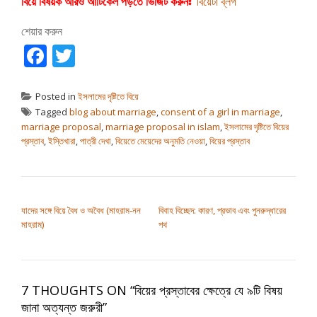
বিয়ে বিষয়ক আরও আর্টিকেল পড়তে ভিজিট করুনঃ
বিয়েটা ব্লগ
শেয়ার করুন
Facebook
Twitter
Posted in
ইসলামের দৃষ্টিতে বিয়ে
Tagged
blog about marriage
,
consent of a girl in marriage
,
marriage proposal
,
marriage proposal in islam
,
ইসলামের দৃষ্টিতে বিয়ের
প্রস্তাব
,
ইস্তিখারা
,
পাত্রী দেখা
,
বিয়েতে মেয়েদের অনুমতি নেওয়া
,
বিয়ের প্রস্তাব
পোস্ট ন্যাভিগেশন
যাদের সঙ্গে বিয়ে বৈধ ও অবৈধ (মাহরাম-নন
বিবাহ বিচ্ছেদ: কারণ, প্রভাব এবং পুনরুদ্ধারের
মাহরাম)
পথ
7 THOUGHTS ON “
বিয়ের প্রস্তাবের ক্ষেত্রে যে ৯টি বিষয়
জানা অত্যন্ত জরুরী
”