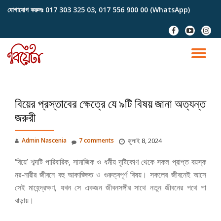
যোগাযোগ করুনঃ
017 303 325 03, 017 556 900 00 (WhatsApp)
Skip
fa-
fa-
fa-
to
facebook
youtube-
instag
content
play
TO
NA
বিয়ের প্রস্তাবের ক্ষেত্রে যে ৯টি বিষয় জানা অত্যন্ত
জরুরী
Admin Nascenia
7 comments
জুলাই 8, 2024
‘বিয়ে’ শব্দটি পারিবারিক, সামাজিক ও ধর্মীয় দৃষ্টিকোণ থেকে সকল প্রাপ্ত বয়স্ক
নর-নারীর জীবনে বহু আকাঙ্ক্ষিত ও গুরুত্বপূর্ণ বিষয়। সকলের জীবনেই আসে
সেই মাহেন্দ্রক্ষণ, যখন সে একজন জীবনসঙ্গীর সাথে নতুন জীবনের পথে পা
বাড়ায়।