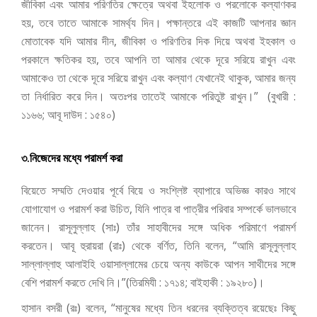
জীবিকা এবং আমার পরিণতির ক্ষেত্রে অথবা ইহলোক ও পরলোকে কল্যাণকর
হয়, তবে তাতে আমাকে সামর্থ্য দিন। পক্ষান্তরে এই কাজটি আপনার জ্ঞান
মোতাবেক যদি আমার দীন, জীবিকা ও পরিণতির দিক দিয়ে অথবা ইহকাল ও
পরকালে ক্ষতিকর হয়, তবে আপনি তা আমার থেকে দূরে সরিয়ে রাখুন এবং
আমাকেও তা থেকে দূরে সরিয়ে রাখুন এবং কল্যাণ যেখানেই থাকুক, আমার জন্য
তা নির্ধারিত করে দিন। অতঃপর তাতেই আমাকে পরিতুষ্ট রাখুন।”
(বুখারী :
১১৬৬; আবূ দাউদ : ১৫৪০)
৩.নিজেদের মধ্যে পরামর্শ করা
বিয়েতে সম্মতি দেওয়ার পূর্বে বিয়ে ও সংশ্লিষ্ট ব্যাপারে অভিজ্ঞ কারও সাথে
যোগাযোগ ও পরামর্শ করা উচিত, যিনি পাত্র বা পাত্রীর পরিবার সম্পর্কে ভালভাবে
জানেন।
রাসূলুল্লাহ (সাঃ) তাঁর সাহাবীদের সঙ্গে অধিক পরিমাণে পরামর্শ
করতেন। আবূ হুরায়রা (রাঃ) থেকে বর্ণিত, তিনি বলেন,
“আমি রাসূলুল্লাহ
সাল্লাল্লাহু আলাইহি ওয়াসাল্লামের চেয়ে অন্য কাউকে আপন সাথীদের সঙ্গে
বেশি পরামর্শ করতে দেখি নি।”(
তিরমিযী : ১৭১৪; বাইহাকী : ১৯২৮০)।
হাসান বসরী (রঃ) বলেন, “মানুষের মধ্যে তিন ধরনের ব্যক্তিত্ব রয়েছেঃ কিছু