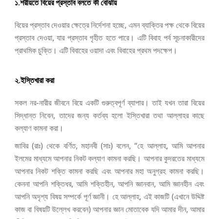
১.শরীয়তে বিয়ের প্রস্তাব বলতে কী বোঝায়
বিয়ের প্রস্তাব দেওয়ার ক্ষেত্রে নির্দেশনা হচ্ছে, এমন ব্যাক্তির পক্ষ থেকে বিয়ের
প্রস্তাব দেওয়া, যার প্রস্তাব গৃহীত হতে পারে। এটি বিবাহ পর্ব সূচনাকারীদের
প্রাথমিক চুক্তি। এটি বিবাহের ওয়াদা এবং বিবাহের প্রথম পদক্ষেপ।
২.ইস্তিখারা করা
সকল নর-নারীর জীবনে বিয়ে একটি গুরুত্বপূর্ণ ব্যাপার।
তাই যখন তারা বিয়ের
সিদ্ধান্ত নিবেন, তাদের জন্য কর্তব্য হলো ইস্তিখারা তথা আল্লাহর কাছে
কল্যাণ কামনা করা।
জাবির (রাঃ) থেকে বর্ণিত, মহানবী (সাঃ) বলেন, “হে আল্লাহ, আমি আপনার
ইলমের
মাধ্যমে আপনার নিকট কল্যাণ কামনা করছি। আপনার কুদরতের মাধ্যমে
আপনার নিকট শক্তি কামনা করছি এবং আপনার মহা অনুগ্রহ কামনা করছি।
কেননা আপনি শক্তিধর, আমি শক্তিহীন, আপনি জ্ঞানবান, আমি জ্ঞানহীন এবং
আপনি অদৃশ্য বিষয় সম্পর্কে পূর্ণ জ্ঞানী। হে আল্লাহ, এই কাজটি (এখানে উদ্দিষ্ট
কাজ বা বিষয়টি উল্লেখ করবেন) আপনার জ্ঞান মোতাবেক যদি আমার দীন, আমার