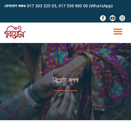
যোগাযোগ করুনঃ
017 303 325 03, 017 556 900 00 (WhatsApp)
Skip
fa-
fa-
fa-
to
facebook
youtube-
instag
content
play
TO
NA
বিয়েটা ব্লগ