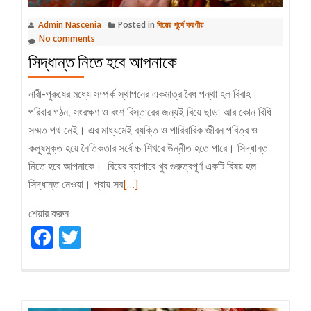
Admin Nascenia
Posted in
বিয়ের পূর্বে করণীয়
No comments
সিদ্ধান্ত নিতে হবে আপনাকে
নারী-পুরুষের মধ্যে সম্পর্ক স্থাপনের একমাত্র বৈধ পন্থা হল বিবাহ।
পরিবার গঠন, সংরক্ষণ ও বংশ বিস্তারের জন্যই বিয়ে ছাড়া আর কোন বিধি
সম্মত পথ নেই। এর মাধ্যমেই ব্যক্তি ও পারিবারিক জীবন পবিত্র ও
কলূষমুক্ত হয়ে নৈতিকতার সর্বোচ্চ শিখরে উন্নীত হতে পারে। সিদ্ধান্ত
নিতে হবে আপনাকে। বিয়ের ব্যাপারে খুব গুরুত্বপূর্ণ একটি বিষয় হল
Read
সিদ্ধান্ত নেওয়া। প্রায় সব
[…]
more
শেয়ার করুন
about
Facebook
Twitter
সিদ্ধান্ত
নিতে
হবে
আপনাকে