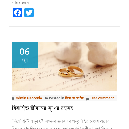
শেয়ার করুন
about
Facebook
Twitter
দাম্পত্য
জীবনে
খারাপ
সম্পর্ক
থেকে
06
বের
হওয়ার
জুন
উপায়
Admin Nascenia
Posted in
বিয়ের পর করণীয়
One comment
বিবাহিত জীবনের সুখের রহস্য
“বিয়ে” শব্দটা মাত্র দুই অক্ষরের হলেও এর অন্তর্নিহিত তাৎপর্য অনেক
বিস্তৃত, যার শিকড় রয়েছে আমাদের সমাজের খুবই গভীরে। এই বিয়ের মধ্য