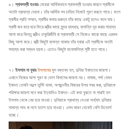
৬।
স্বাবলম্বী হওয়াঃ
মেয়েরা আর্থিকভাবে স্বাবলম্বী হওয়ার কারনে স্বামীকে
অতটা প্রাধান্য দেয়না। তাঁর আর্থিক সব চাহিদা নিজেই পুরণ করতে পারে। ফলে
স্বামীর প্রতি সম্মান, স্বামীর কথার গুরুত্ব তাঁর কাছে একটু হলেও কমে যায়।
স্বামী জব করে ঘরে ফিরে স্ত্রীর কাছে সুন্দর ব্যবহার, ক্লান্তি দূর করার সাহায্য
আশা করে কিন্তু স্ত্রীও চাকুরিজীবি বা স্বাবলম্বী সে নিজেও কারো কাছে এরকম
কিছু আশা করে। স্ত্রী কিছুটা ক্লান্ত থাকায় তাঁর দ্বারা এই স্বামীকে অতটা
সাহায্য করা সম্ভব হয়না। এতেও কিছুটা মনোমালিন্য সৃষ্টি হতে পারে।
৭।
ইসলাম না বুঝাঃ
ইসলামের
মুল বক্তব্য হল, দুনিয়া ইবাদতের জায়গা।
এখানে নিজের আশা পুরণ বা ভোগ বিলাসের জায়গা নয়। নামাজ, পর্দা যেমন
ইবাদত তেমনি অল্পে তুস্টি থাকা, অপছন্দনীয় বিষয়ের উপর সবর করা, দুনিয়াকে
পরিক্ষার জায়গা মনে করা ইত্যাদিও ইবাদত- এই কথা বুঝতে না পারাই হল
ইসলাম থেকে বের হয়ে যাওয়া। দুনিয়াকে প্রাধান্য দেওয়া অর্থ্যাৎ দুনিয়ার
সামান্য লাভ বা লসে হতাশ হয়ে যাওয়া। এসব কারণ থেকেই বেশি ডিভোর্স
হচ্ছে।