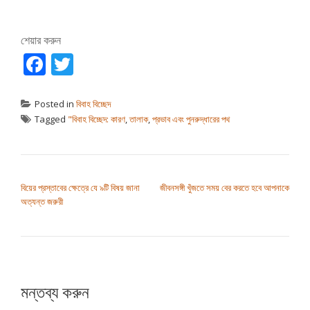
শেয়ার করুন
Facebook
Twitter
Posted in
বিবাহ বিচ্ছেদ
Tagged
"বিবাহ বিচ্ছেদ: কারণ
,
তালাক
,
প্রভাব এবং পুনরুদ্ধারের পথ
পোস্ট ন্যাভিগেশন
বিয়ের প্রস্তাবের ক্ষেত্রে যে ৯টি বিষয় জানা
জীবনসঙ্গী খুঁজতে সময় বের করতে হবে আপনাকে
অত্যন্ত জরুরী
মন্তব্য করুন