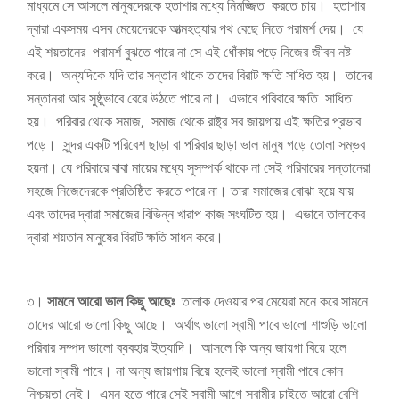
মাধ্যমে সে আসলে মানুষদেরকে হতাশার মধ্যে নিমজ্জিত করতে চায়। হতাশার
দ্বারা একসময় এসব মেয়েদেরকে আত্মহত্যার পথ বেছে নিতে পরামর্শ দেয়। যে
এই শয়তানের পরামর্শ বুঝতে পারে না সে এই ধোঁকায় পড়ে নিজের জীবন নষ্ট
করে। অন্যদিকে যদি তার সন্তান থাকে তাদের বিরাট ক্ষতি সাধিত হয়। তাদের
সন্তানরা আর সুষ্ঠুভাবে বেরে উঠতে পারে না। এভাবে পরিবারে ক্ষতি সাধিত
হয়। পরিবার থেকে সমাজ, সমাজ থেকে রাষ্ট্র সব জায়গায় এই ক্ষতির প্রভাব
পড়ে। সুন্দর একটি পরিবেশ ছাড়া বা পরিবার ছাড়া ভাল মানুষ গড়ে তোলা সম্ভব
হয়না। যে পরিবারে বাবা মায়ের মধ্যে সুসম্পর্ক থাকে না সেই পরিবারের সন্তানেরা
সহজে নিজেদেরকে প্রতিষ্ঠিত করতে পারে না। তারা সমাজের বোঝা হয়ে যায়
এবং তাদের দ্বারা সমাজের বিভিন্ন খারাপ কাজ সংঘটিত হয়। এভাবে তালাকের
দ্বারা শয়তান মানুষের বিরাট ক্ষতি সাধন করে।
৩।
সামনে আরো ভাল কিছু আছেঃ
তালাক দেওয়ার পর মেয়েরা মনে করে সামনে
তাদের আরো ভালো কিছু আছে। অর্থাৎ ভালো স্বামী পাবে ভালো শাশুড়ি ভালো
পরিবার সম্পদ ভালো ব্যবহার ইত্যাদি। আসলে কি অন্য জায়গা বিয়ে হলে
ভালো স্বামী পাবে। না অন্য জায়গায় বিয়ে হলেই ভালো স্বামী পাবে কোন
নিশ্চয়তা নেই। এমন হতে পারে সেই স্বামী আগে স্বামীর চাইতে আরো বেশি