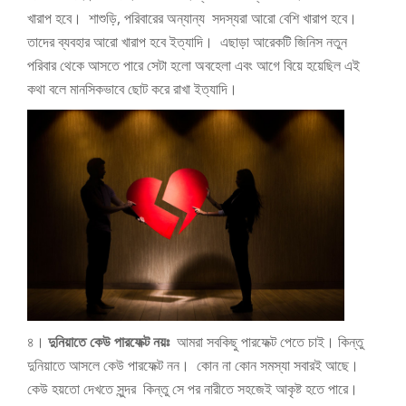
খারাপ হবে। শাশুড়ি, পরিবারের অন্যান্য সদস্যরা আরো বেশি খারাপ হবে।
তাদের ব্যবহার আরো খারাপ হবে ইত্যাদি। এছাড়া আরেকটি জিনিস নতুন
পরিবার থেকে আসতে পারে সেটা হলো অবহেলা এবং আগে বিয়ে হয়েছিল এই
কথা বলে মানসিকভাবে ছোট করে রাখা ইত্যাদি।
৪।
দুনিয়াতে কেউ পারফেক্ট নয়ঃ
আমরা সবকিছু পারফেক্ট পেতে চাই। কিন্তু
দুনিয়াতে আসলে কেউ পারফেক্ট নন। কোন না কোন সমস্যা সবারই আছে।
কেউ হয়তো দেখতে সুন্দর কিন্তু সে পর নারীতে সহজেই আকৃষ্ট হতে পারে।