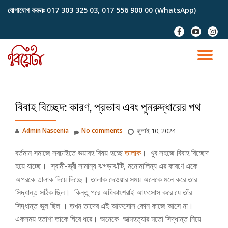
যোগাযোগ করুনঃ
017 303 325 03, 017 556 900 00 (WhatsApp)
Skip
fa-
fa-
fa-
to
facebook
youtube-
instag
content
play
TO
NA
বিবাহ বিচ্ছেদ: কারণ, প্রভাব এবং পুনরুদ্ধারের পথ
Admin Nascenia
No comments
জুলাই 10, 2024
বর্তমান সমাজে সবচাইতে ভয়াবহ বিষয় হচ্ছে
তালাক
। খুব সহজে বিবাহ বিচ্ছেদ
হয়ে যাচ্ছে। স্বামী-স্ত্রী সামান্য ঝগড়াঝাঁটি, মনোমালিন্য এর কারণে একে
অপরকে তালাক দিয়ে দিচ্ছে। তালাক দেওয়ার সময় অনেকে মনে করে তার
সিদ্ধান্ত সঠিক ছিল। কিন্তু পরে অধিকাংশরাই আফসোস করে যে তাঁর
সিদ্ধান্ত ভুল ছিল । তখন তাদের এই আফসোস কোন কাজে আসে না।
একসময় হতাশা তাকে ঘিরে ধরে। অনেকে আত্মহত্যার মতো সিদ্ধান্ত নিয়ে