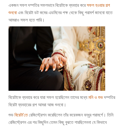
একজন সফল দম্পতির সফলভাবে বিয়েটাকে ব্যবহার করে
সফল হওয়ার গল্প
শুনবো
এবং বিয়েটা ডট কমের এডমিনের পক্ষ থেকে কিছু পরামর্শ জানবো যাতে
আমরাও সফল হতে পারি।
বিয়েটাকে ব্যবহার করে যারা সফল হয়েছিলেন তাদের মধ্যে
মনি ও শুভ
দম্পতির
বিয়েটা ব্যবহারের গল্প আমরা আজ শুনবো।
শুভ
বিয়েটা’তে
রেজিস্ট্রেশন করেছিলেন তাঁর কয়েকজন বন্ধুর পরামর্শে। তিনি
রেজিস্ট্রেশন এর পর কিছুদিন তেমন কিছু বুঝতে পারছিলেননা যে কিভাবে