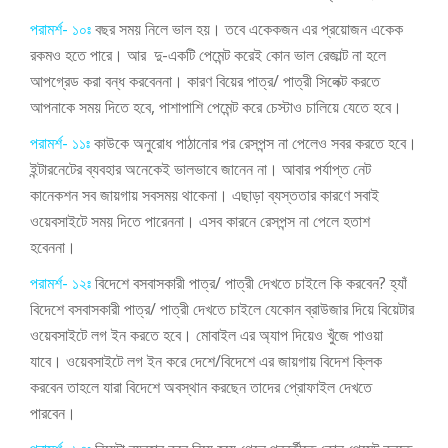
পরামর্শ- ১০ঃ
বছর সময় নিলে ভাল হয়। তবে একেকজন এর প্রয়োজন একেক
রকমও হতে পারে। আর দু-একটি পেমেন্ট করেই কোন ভাল রেজাল্ট না হলে
আপগ্রেড করা বন্ধ করবেননা।
কারণ বিয়ের পাত্র/ পাত্রী সিলেক্ট করতে
আপনাকে সময় দিতে হবে, পাশাপাশি পেমেন্ট করে চেস্টাও চালিয়ে যেতে হবে।
পরামর্শ- ১১ঃ
কাউকে অনুরোধ পাঠানোর পর রেসপন্স না পেলেও সবর করতে হবে।
ইন্টারনেটের ব্যবহার অনেকেই ভালভাবে জানেন না। আবার পর্যাপ্ত নেট
কানেকশন সব জায়গায় সবসময় থাকেনা।
এছাড়া ব্যস্ততার কারণে সবাই
ওয়েবসাইটে সময় দিতে পারেননা। এসব কারনে রেসপন্স না পেলে হতাশ
হবেননা।
পরামর্শ- ১২ঃ
বিদেশে বসবাসকারী পাত্র/ পাত্রী দেখতে চাইলে কি করবেন? হ্যাঁ
বিদেশে বসবাসকারী পাত্র/ পাত্রী দেখতে চাইলে যেকোন ব্রাউজার দিয়ে বিয়েটার
ওয়েবসাইটে লগ ইন করতে হবে। মোবাইল এর অ্যাপ দিয়েও খুঁজে পাওয়া
যাবে। ওয়েবসাইটে লগ ইন করে দেশে/বিদেশে এর জায়গায় বিদেশ ক্লিক
করবেন তাহলে যারা বিদেশে অবস্থান করছেন তাদের প্রোফাইল দেখতে
পারবেন।