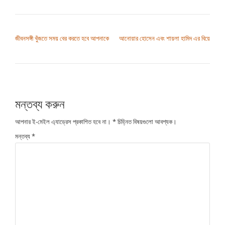
পোস্ট ন্যাভিগেশন
জীবনসঙ্গী খুঁজতে সময় বের করতে হবে আপনাকে
আনোয়ার হোসেন এবং শায়লা হামিদ এর বিয়ে
মন্তব্য করুন
আপনার ই-মেইল এ্যাড্রেস প্রকাশিত হবে না।
*
চিহ্নিত বিষয়গুলো আবশ্যক।
মন্তব্য
*