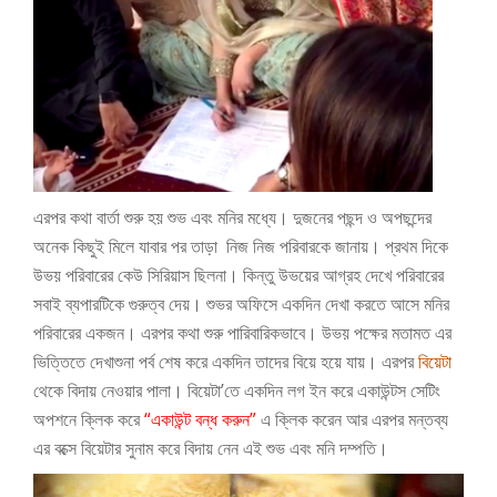
এরপর কথা বার্তা শুরু হয় শুভ এবং মনির মধ্যে। দুজনের পছন্দ ও অপছন্দের
অনেক কিছুই মিলে যাবার পর তাড়া নিজ নিজ পরিবারকে জানায়। প্রথম দিকে
উভয় পরিবারের কেউ সিরিয়াস ছিলনা। কিন্তু উভয়ের আগ্রহ দেখে পরিবারের
সবাই ব্যপারটিকে গুরুত্ব দেয়।
শুভর অফিসে একদিন দেখা করতে আসে মনির
পরিবারের একজন। এরপর কথা শুরু পারিবারিকভাবে।
উভয় পক্ষের মতামত এর
ভিত্তিতে দেখাশুনা পর্ব শেষ করে একদিন তাদের বিয়ে হয়ে যায়।
এরপর
বিয়েটা
থেকে বিদায় নেওয়ার পালা। বিয়েটা’তে একদিন লগ ইন করে একাউন্টস সেটিং
অপশনে ক্লিক করে
“একাউন্ট বন্ধ করুন”
এ ক্লিক করেন আর এরপর মন্তব্য
এর বক্সে বিয়েটার সুনাম করে বিদায় নেন এই শুভ এবং মনি দম্পতি।