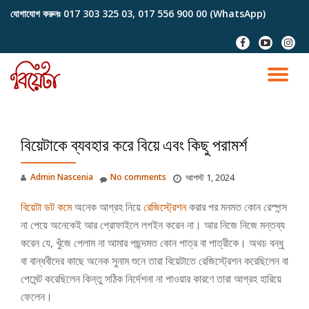
যোগাযোগ করুনঃ
017 303 325 03, 017 556 900 00 (WhatsApp)
Skip
fa-
fa-
fa-
to
facebook
youtube-
instag
content
play
TO
NA
বিয়েটাকে ব্যবহার করে বিয়ে এবং কিছু পরামর্শ
Admin Nascenia
No comments
আগস্ট 1, 2024
বিয়েটা ডট কমে
অনেক আগ্রহ নিয়ে
রেজিস্ট্রেশন
করার পর মনমত কোন রেস্পন্স
না পেয়ে অনেকেই আর প্রোফাইলে লগইন করেন না। আর নিজে নিজে মন্তব্য
করেন যে, খুঁজে পেলাম না আমার পছন্দমত কোন পাত্র বা পাত্রীকে। অথচ বন্ধু
বা বান্ধবীদের কাছে অনেক সুনাম শুনে তারা বিয়েটাতে রেজিস্ট্রেশন করেছিলেন বা
পেমেন্ট করেছিলেন কিন্তু সঠিক নির্দেশনা না পাওয়ার কারণে তারা আগ্রহ হারিয়ে
ফেলেন।