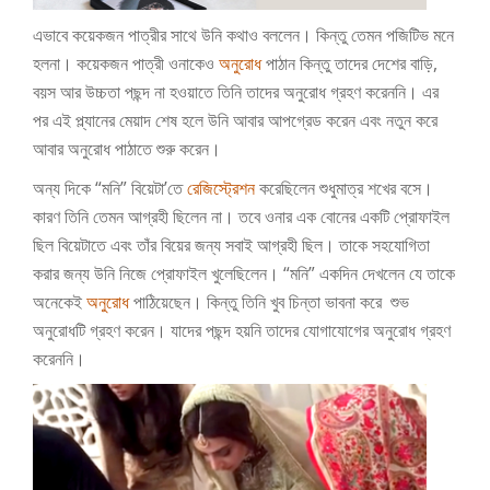
এভাবে কয়েকজন পাত্রীর সাথে
উনি কথাও বললেন। কিন্তু তেমন পজিটিভ মনে
হলনা। কয়েকজন পাত্রী ওনাকেও
অনুরোধ
পাঠান কিন্তু তাদের দেশের বাড়ি,
বয়স আর উচ্চতা পছন্দ না হওয়াতে তিনি তাদের অনুরোধ গ্রহণ করেননি। এর
পর এই প্ল্যানের মেয়াদ শেষ হলে উনি আবার আপগ্রেড করেন এবং নতুন করে
আবার অনুরোধ পাঠাতে শুরু করেন।
অন্য দিকে “মনি” বিয়েটা’তে
রেজিস্ট্রেশন
করেছিলেন শুধুমাত্র শখের বসে।
কারণ তিনি তেমন আগ্রহী ছিলেন না। তবে ওনার এক বোনের একটি প্রোফাইল
ছিল বিয়েটাতে এবং তাঁর বিয়ের জন্য সবাই আগ্রহী ছিল। তাকে সহযোগিতা
করার জন্য উনি নিজে প্রোফাইল খুলেছিলেন।
“মনি” একদিন দেখলেন যে তাকে
অনেকেই
অনুরোধ
পাঠিয়েছেন। কিন্তু তিনি খুব চিন্তা ভাবনা করে শুভ
অনুরোধটি গ্রহণ করেন। যাদের পছন্দ হয়নি তাদের যোগাযোগের অনুরোধ গ্রহণ
করেননি।