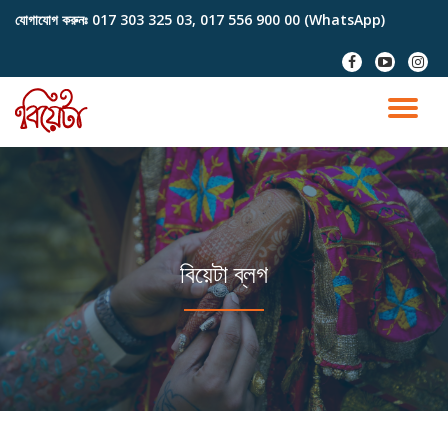
যোগাযোগ করুনঃ
017 303 325 03, 017 556 900 00 (WhatsApp)
Skip
fa-
fa-
fa-
to
facebook
youtube-
instag
content
play
TO
NA
বিয়েটা ব্লগ