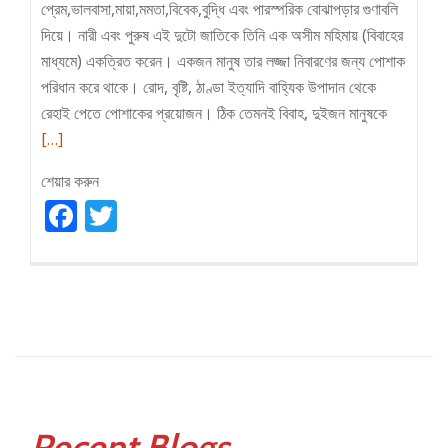
প্রেম,ভালবাসা,মায়া,মমতা,বিবেক,বুদ্ধি এবং পারস্পরিক বোঝাপড়ার গুণাবলি
দিয়ে। নারী এবং পুরুষ এই দুটো জাতিকে তিনি এক অসীম মহিমায় (বিবাহের
মাধ্যমে) একত্রিত করেন। একজন মানুষ তার লজ্জা নিবারণের জন্য পোশাক
পরিধান করে থাকে। রোদ, বৃষ্টি, ঠাণ্ডা ইত্যাদি বাহ্যিক উপাদান থেকে
Read
রেহাই পেতে পোশাকের প্রয়োজন। ঠিক তেমনই বিবাহ, দুইজন মানুষকে
more
[…]
about
শেয়ার করুন
স্বামী-
Facebook
Twitter
স্ত্রীর
জন্য
পোশাক
এবং
স্ত্রী-
স্বামীর
জন্য
পোশাক
স্বরূপ
Recent Blogs