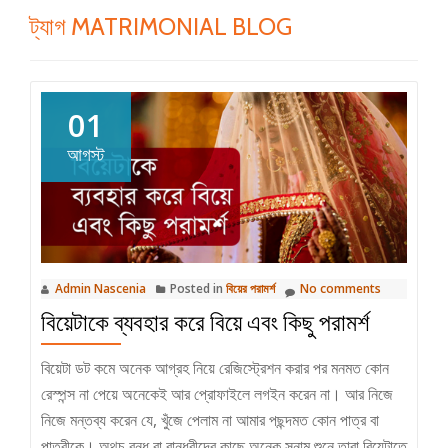
ট্যাগ
MATRIMONIAL BLOG
01
আগস্ট
Admin Nascenia
Posted in
বিয়ের পরামর্শ
No comments
বিয়েটাকে ব্যবহার করে বিয়ে এবং কিছু পরামর্শ
বিয়েটা ডট কমে অনেক আগ্রহ নিয়ে রেজিস্ট্রেশন করার পর মনমত কোন
রেস্পন্স না পেয়ে অনেকেই আর প্রোফাইলে লগইন করেন না। আর নিজে
নিজে মন্তব্য করেন যে, খুঁজে পেলাম না আমার পছন্দমত কোন পাত্র বা
পাত্রীকে। অথচ বন্ধু বা বান্ধবীদের কাছে অনেক সুনাম শুনে তারা বিয়েটাতে