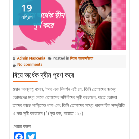
19
এপ্রিল
Admin Nascenia
Posted in
বিয়ের প্রয়োজনীয়তা
No comments
বিয়ে অর্ধেক দ্বীন পূরণ করে
মহান আল্লাহ্‌ বলেন, ‘আর এক নিদর্শন এই যে, তিনি তোমাদের জন্যে
তোমাদের মধ্য থেকে তোমাদের সঙ্গিনীদের সৃষ্টি করেছেন, যাতে তোমরা
তাদের কাছে শান্তিতে থাক এবং তিনি তোমাদের মধ্যে পারস্পরিক সম্প্রীতি
ও দয়া সৃষ্টি করেছেন।’ (সুরা রুম, আয়াত : ২১)
শেয়ার করুন
Facebook
Twitter