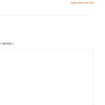
বিয়েটা ডটকম বনাম ঘটক
লো আবশ্যক।