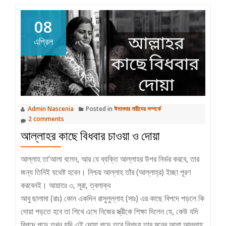
08
এপ্রিল
Admin Nascenia
Posted in
ঈমানদার নারীদের সম্পর্কে
2 comments
আল্লাহর কাছে বিধবার চাওয়া ও দোয়া
আল্লাহ তা’আলা বলেন, আর যে ব্যক্তি আল্লাহর উপর নির্ভর করবে, তার
জন্য তিনিই যথেষ্ট হবেন। নিশ্চয় আল্লাহ তাঁর (আল্লাহ্‌র) ইচ্ছা পূরণ
করবেনই। আয়াতঃ ৩, সূরা, ত্বলাক্ব
আবু ছালামা (রাঃ) কোন একদিন রাসুলুল্লাহ (সাঃ) এর কাছে বিপদে পড়লে কি
দোয়া পড়তে হবে তা শিখে এসে নিজের স্ত্রীকে শিক্ষা দিলেন যে, কেউ যদি
বিপদে পড়ে তখন যদি এই দোয়া পড়ে তবে নিশচয় তার মনের আশা আল্লাহ