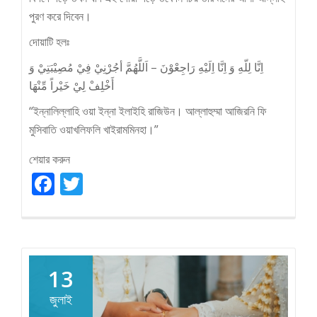
পুরণ করে দিবেন।
দোয়াটি হলঃ
اِنَّا لِلّهِ وَ اِنَّا اِلَيْهِ رَاجِعْوْنَ – اَللَّهُمَّ أجُرْنِيْ فِيْ مُصِيْبَتِيْ وَ
أَخْلِفْ لِيْ خَيْراً مِّنْهَا
“ইন্নালিল্লাহি ওয়া ইন্না ইলাইহি রাজিউন। আল্লাহুম্মা আজিরনি ফি
মুসিবাতি ওয়াখলিফলি খাইরামমিনহা।”
শেয়ার করুন
Facebook
Twitter
13
জুলাই