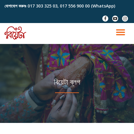
যোগাযোগ করুনঃ
017 303 325 03, 017 556 900 00 (WhatsApp)
Skip
fa-
fa-
fa-
to
facebook
youtube-
instag
content
play
TO
NA
বিয়েটা ব্লগ