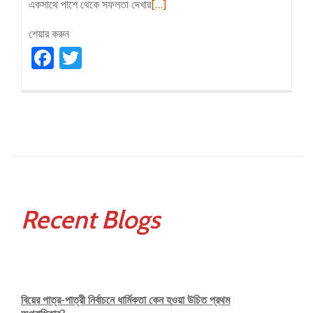
Read
একসাথে পাশে থেকে সফলতা দেখার
[…]
more
শেয়ার করুন
about
Facebook
Twitter
বিয়ের
পূর্ব
প্রস্তুতি-
বিয়েটা’র
সাজেশান
বক্স
থেকে
Recent Blogs
বিয়ের পাত্র-পাত্রী নির্বাচনে ধার্মিকতা কেন হওয়া উচিত প্রথম