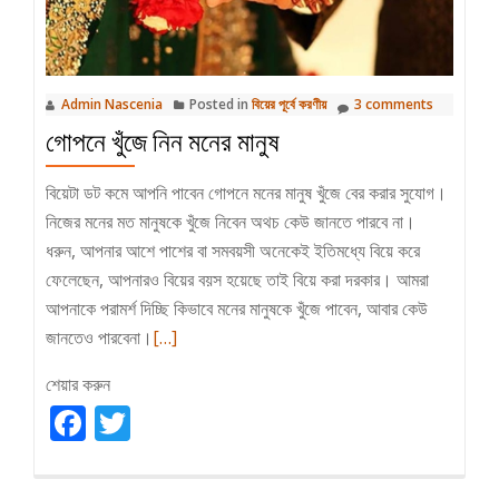
Admin Nascenia
Posted in
বিয়ের পূর্বে করণীয়
3 comments
গোপনে খুঁজে নিন মনের মানুষ
বিয়েটা ডট কমে আপনি পাবেন গোপনে মনের মানুষ খুঁজে বের করার সুযোগ।
নিজের মনের মত মানুষকে খুঁজে নিবেন অথচ কেউ জানতে পারবে না।
ধরুন, আপনার আশে পাশের বা সমবয়সী অনেকেই ইতিমধ্যে বিয়ে করে
ফেলেছেন, আপনারও বিয়ের বয়স হয়েছে তাই বিয়ে করা দরকার। আমরা
আপনাকে পরামর্শ দিচ্ছি কিভাবে মনের মানুষকে খুঁজে পাবেন, আবার কেউ
Read
জানতেও পারবেনা।
[…]
more
শেয়ার করুন
about
Facebook
Twitter
গোপনে
খুঁজে
নিন