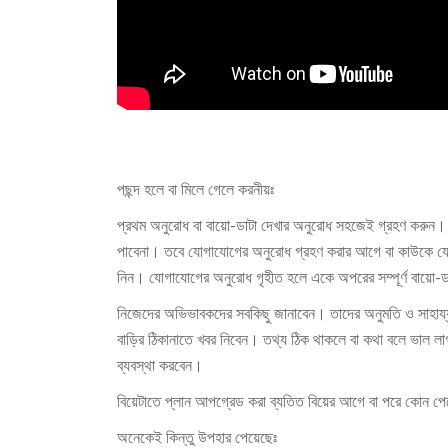
পছন্দ হলে বা মিলে গেলে করনীয়ঃ
প্রথম অনুরোধ বা বায়ো-ডাটা দেখার অনুরোধ সহজেই গ্রহণ করুন। 
পাবেনা। তবে যোগাযোগের অনুরোধ গ্রহণ করার আগে বা কাউকে যো
নিন। যোগাযোগের অনুরোধ গৃহীত হলে একে অপরের সম্পূর্ণ বায়ো-ড
নিজেদের অভিভাবকদের সবকিছু জানাবেন। তাদের অনুমতি ও সাহায্য
বাড়ির ঠিকানাতে খবর নিবেন। তথ্য ঠিক থাকলে বা কথা বলে ভাল লা
ব্যবস্থা করবেন।
বিয়েটাতে প্লান আপগ্রেড করা ব্যতিত বিয়ের আগে বা পরে কোন পে
অনেকেই কিন্তু উপহার পেয়েছেঃ