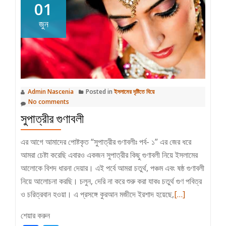
01
জুন
Admin Nascenia
Posted in
ইসলামের দৃষ্টিতে বিয়ে
No comments
সুপাত্রীর গুণাবলী
এর আগে আমাদের পোষ্টকৃত “সুপাত্রীর গুণাবলীঃ পর্ব- ১” এর জের ধরে
আমরা চেষ্টা করেছি এবারও একজন সুপাত্রীর কিছু গুণাবলী নিয়ে ইসলামের
আলোকে বিশদ ধারনা দেয়ার। এই পর্বে আমরা চতুর্থ, পঞ্চম এবং ষষ্ঠ গুণাবলী
নিয়ে আলোচনা করছি। চলুন, দেরি না করে শুরু করা যাকঃ চতুর্থ গুণ পবিত্র
Read
ও চরিত্রবান হওয়া। এ প্রসঙ্গে কুরআন মজীদে ইরশাদ হয়েছে,
[…]
more
শেয়ার করুন
about