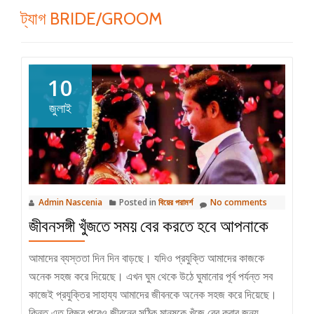
ট্যাগ
BRIDE/GROOM
10
জুলাই
Admin Nascenia
Posted in
বিয়ের পরামর্শ
No comments
জীবনসঙ্গী খুঁজতে সময় বের করতে হবে আপনাকে
আমাদের ব্যস্ততা দিন দিন বাড়ছে। যদিও প্রযুক্তি আমাদের কাজকে
অনেক সহজ করে দিয়েছে। এখন ঘুম থেকে উঠে ঘুমানোর পূর্ব পর্যন্ত সব
কাজেই প্রযুক্তির সাহায্য আমাদের জীবনকে অনেক সহজ করে দিয়েছে।
কিন্তু এত কিছুর পরেও জীবনের সঠিক মানুষকে খুঁজে বের করার জন্য