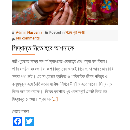
Admin Nascenia
Posted in
বিয়ের পূর্বে করণীয়
No comments
সিদ্ধান্ত নিতে হবে আপনাকে
নারী-পুরুষের মধ্যে সম্পর্ক স্থাপনের একমাত্র বৈধ পন্থা হল বিবাহ।
পরিবার গঠন, সংরক্ষণ ও বংশ বিস্তারের জন্যই বিয়ে ছাড়া আর কোন বিধি
সম্মত পথ নেই। এর মাধ্যমেই ব্যক্তি ও পারিবারিক জীবন পবিত্র ও
কলূষমুক্ত হয়ে নৈতিকতার সর্বোচ্চ শিখরে উন্নীত হতে পারে। সিদ্ধান্ত
নিতে হবে আপনাকে। বিয়ের ব্যাপারে খুব গুরুত্বপূর্ণ একটি বিষয় হল
Read
সিদ্ধান্ত নেওয়া। প্রায় সব
[…]
more
শেয়ার করুন
about
Facebook
Twitter
সিদ্ধান্ত
নিতে