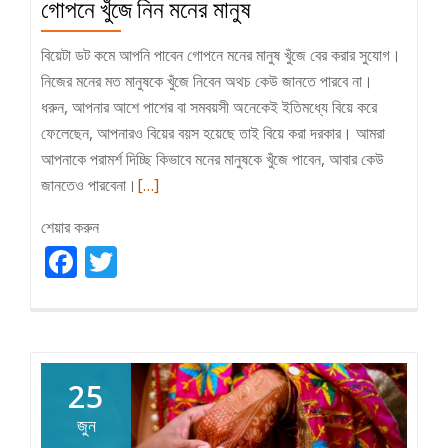
গোপনে খুঁজে নিন মনের মানুষ
বিয়েটা ডট কমে আপনি পাবেন গোপনে মনের মানুষ খুঁজে বের করার সুযোগ।
নিজের মনের মত মানুষকে খুঁজে নিবেন অথচ কেউ জানতে পারবে না।
ধরুন, আপনার আশে পাশের বা সমবয়সী অনেকেই ইতিমধ্যে বিয়ে করে
ফেলেছেন, আপনারও বিয়ের বয়স হয়েছে তাই বিয়ে করা দরকার। আমরা
আপনাকে পরামর্শ দিচ্ছি কিভাবে মনের মানুষকে খুঁজে পাবেন, আবার কেউ
Read
জানতেও পারবেনা।
[…]
more
শেয়ার করুন
about
Facebook
Twitter
গোপনে
খুঁজে
নিন
মনের
মানুষ
25
জুন