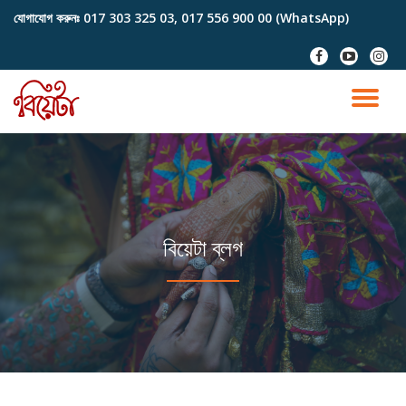
যোগাযোগ করুনঃ
017 303 325 03, 017 556 900 00 (WhatsApp)
Skip
fa-
fa-
fa-
to
facebook
youtube-
instag
content
play
TO
NA
বিয়েটা ব্লগ