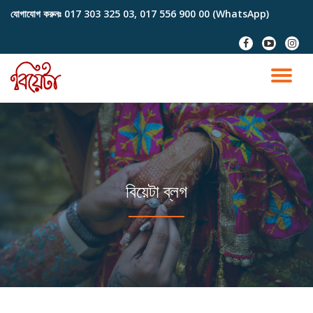
যোগাযোগ করুনঃ
017 303 325 03, 017 556 900 00 (WhatsApp)
Skip
fa-
fa-
fa-
to
facebook
youtube-
instag
content
play
TO
NA
বিয়েটা ব্লগ