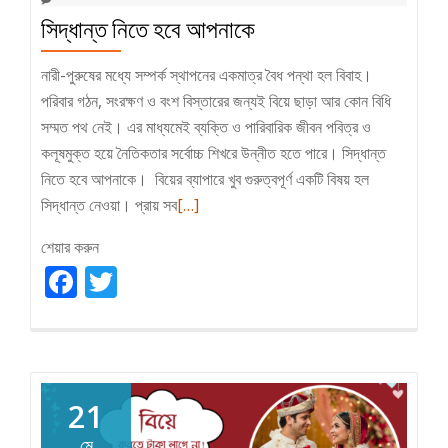
সিদ্ধান্ত নিতে হবে আপনাকে
নারী-পুরুষের মধ্যে সম্পর্ক স্থাপনের একমাত্র বৈধ পন্থা হল বিবাহ।
পরিবার গঠন, সংরক্ষণ ও বংশ বিস্তারের জন্যই বিয়ে ছাড়া আর কোন বিধি
সম্মত পথ নেই। এর মাধ্যমেই ব্যক্তি ও পারিবারিক জীবন পবিত্র ও
কলূষমুক্ত হয়ে নৈতিকতার সর্বোচ্চ শিখরে উন্নীত হতে পারে। সিদ্ধান্ত
নিতে হবে আপনাকে। বিয়ের ব্যাপারে খুব গুরুত্বপূর্ণ একটি বিষয় হল
Read
সিদ্ধান্ত নেওয়া। প্রায় সব
[…]
more
শেয়ার করুন
about
Facebook
Twitter
সিদ্ধান্ত
নিতে
হবে
আপনাকে
21
মে