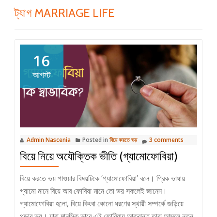
ট্যাগ
MARRIAGE LIFE
16
আগস্ট
Admin Nascenia
Posted in
বিয়ে করতে ভয়
3 comments
বিয়ে নিয়ে অযৌক্তিক ভীতি (গ্যামোফোবিয়া)
বিয়ে করতে ভয় পাওয়ার বিষয়টিকে ‘গ্যামোফোবিয়া’ বলে। গ্রিক ভাষায়
গ্যামো মানে বিয়ে আর ফোবিয়া মানে তো ভয় সকলেই জানেন।
গ্যামোফোবিয়া হলো, বিয়ে কিংবা কোনো ধরণের স্থায়ী সম্পর্কে জড়িয়ে
পড়ার ভয়। যারা মানসিক ভাবে এই ফোবিয়ায় আক্রান্ত তারা আসলে নতুন