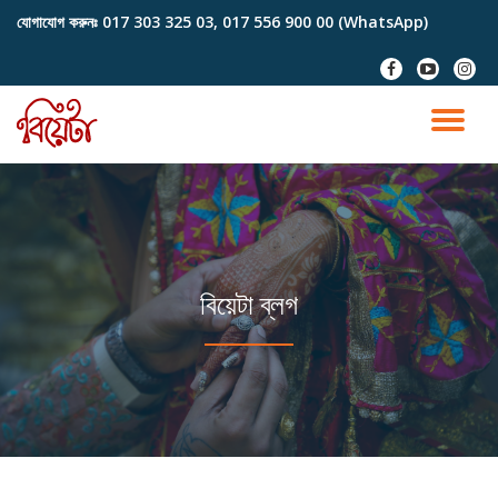
যোগাযোগ করুনঃ
017 303 325 03, 017 556 900 00 (WhatsApp)
Skip
fa-
fa-
fa-
to
facebook
youtube-
instag
content
play
TO
NA
বিয়েটা ব্লগ