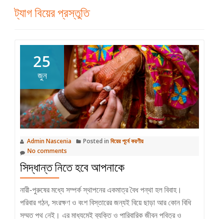
ট্যাগ
বিয়ের প্রস্তুতি
25
জুন
Admin Nascenia
Posted in
বিয়ের পূর্বে করণীয়
No comments
সিদ্ধান্ত নিতে হবে আপনাকে
নারী-পুরুষের মধ্যে সম্পর্ক স্থাপনের একমাত্র বৈধ পন্থা হল বিবাহ।
পরিবার গঠন, সংরক্ষণ ও বংশ বিস্তারের জন্যই বিয়ে ছাড়া আর কোন বিধি
সম্মত পথ নেই। এর মাধ্যমেই ব্যক্তি ও পারিবারিক জীবন পবিত্র ও