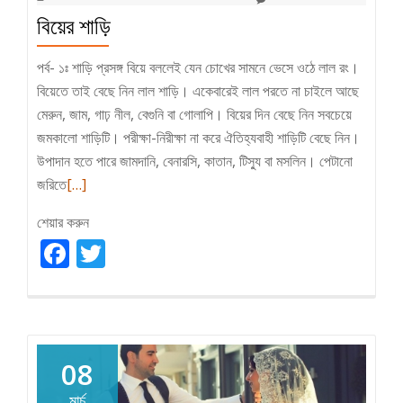
বিয়ের শাড়ি
পর্ব- ১ঃ শাড়ি প্রসঙ্গ বিয়ে বললেই যেন চোখের সামনে ভেসে ওঠে লাল রং।
বিয়েতে তাই বেছে নিন লাল শাড়ি। একেবারেই লাল পরতে না চাইলে আছে
মেরুন, জাম, গাঢ় নীল, বেগুনি বা গোলাপি। বিয়ের দিন বেছে নিন সবচেয়ে
জমকালো শাড়িটি। পরীক্ষা-নিরীক্ষা না করে ঐতিহ্যবাহী শাড়িটি বেছে নিন।
উপাদান হতে পারে জামদানি, বেনারসি, কাতান, টিস্যু বা মসলিন। পেটানো
Read
জরিতে
[…]
more
শেয়ার করুন
about
বিয়ের
Facebook
Twitter
শাড়ি
08
মার্চ