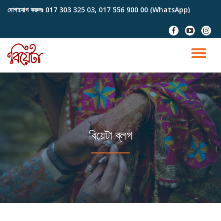
যোগাযোগ করুনঃ
017 303 325 03, 017 556 900 00 (WhatsApp)
Skip
fa-
fa-
fa-
to
facebook
youtube-
instag
content
play
TO
NA
বিয়েটা ব্লগ