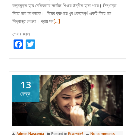
কলূষমুক্ত হয়ে নৈতিকতার সর্বোচ্চ শিখরে উন্নীত হতে পারে। সিদ্ধান্ত
নিতে হবে আপনাকে। বিয়ের ব্যাপারে খুব গুরুত্বপূর্ণ একটি বিষয় হল
Read
সিদ্ধান্ত নেওয়া। প্রায় সব
[…]
more
শেয়ার করুন
about
Facebook
Twitter
সিদ্ধান্ত
নিতে
হবে
আপনাকে
13
ফেব্রু.
Admin Nascenia
Posted in
বিয়ের পরামর্শ
No comments