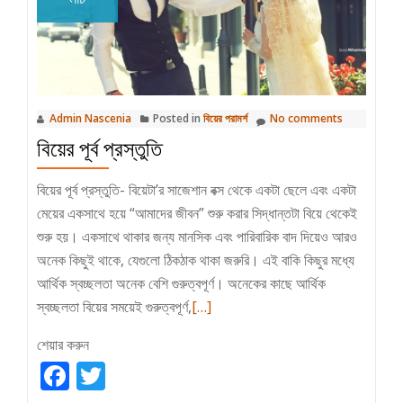
Admin Nascenia
Posted in
বিয়ের পরামর্শ
No comments
বিয়ের পূর্ব প্রস্তুতি
বিয়ের পূর্ব প্রস্তুতি- বিয়েটা’র সাজেশান বক্স থেকে একটা ছেলে এবং একটা
মেয়ের একসাথে হয়ে “আমাদের জীবন” শুরু করার সিদ্ধান্তটা বিয়ে থেকেই
শুরু হয়। একসাথে থাকার জন্য মানসিক এবং পারিবারিক বাদ দিয়েও আরও
অনেক কিছুই থাকে, যেগুলো ঠিকঠাক থাকা জরুরি। এই বাকি কিছুর মধ্যে
আর্থিক স্বচ্ছলতা অনেক বেশি গুরুত্বপূর্ণ। অনেকের কাছে আর্থিক
Read
স্বচ্ছলতা বিয়ের সময়েই গুরুত্বপূর্ণ,
[…]
more
শেয়ার করুন
about
Facebook
Twitter
বিয়ের
পূর্ব