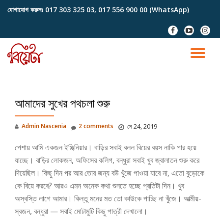
যোগাযোগ করুনঃ
017 303 325 03, 017 556 900 00 (WhatsApp)
Skip
fa-
fa-
fa-
to
facebook
youtube-
instag
content
play
TO
NA
আমাদের সুখের পথচলা শুরু
Admin Nascenia
2 comments
মে 24, 2019
পেশায় আমি একজন ইঞ্জিনিয়ার। বাড়ির সবাই বলল বিয়ের বয়স নাকি পার হয়ে
যাচ্ছে। বাড়ির লোকজন, অফিসের কলিগ, বন্ধুরা সবাই খুব জ্বালাতন শুরু করে
দিয়েছিল। কিছু দিন পর আর তোর জন্য বউ খুঁজে পাওয়া যাবে না, এতো বুড়োকে
কে বিয়ে করবে? আরও এমন অনেক কথা শুনতে হচ্ছে প্রতিটা দিন। খুব
অস্বস্তি লাগে আমার। কিন্তু মনের মত তো কাউকে পাচ্ছি না খুঁজে। আত্মীয়-
স্বজন, বন্ধুরা — সবাই মোটামুটি কিছু পাত্রী দেখালো।