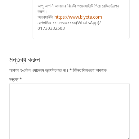
আপু আপনি আমাদের বিয়েটা ওয়েবসাইটে গিয়ে রেজিস্ট্রেশ্ন
করুন।
ওয়েবসাইটঃ
https://www.biyeta.com
হেল্পলাইনঃ ০১৭৫৫৬৯০০০০(WhatsApp)/
01730332503
মন্তব্য করুন
আপনার ই-মেইল এ্যাড্রেস প্রকাশিত হবে না।
*
চিহ্নিত বিষয়গুলো আবশ্যক।
মন্তব্য
*