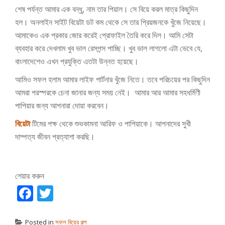
শেষ পর্যন্ত আমার এক বন্ধু, নাম তার পিয়াল। সে বিয়ে করল মাত্র কিছুদিন
হল। অনলাইন সাইট বিয়েটা ডট কম থেকে সে তার প্রিয়জনকে খুঁজে নিয়েছে।
আমাকেও এক প্রকার জোর করেই প্রোফাইল তৈরি করে দিল। আমি সেটা
ব্যবহার করে দেখলাম খুব ভাল রেসপন্স পাচ্ছি। খুব ভাল লাগলো এটা ভেবে যে,
বাংলাদেশেও এখন প্রযুক্তি এতটা উন্নত হয়েছে।
আমিও সফল হলাম আমার লাইফ পার্টনার খুঁজে নিতে। তবে পরিচয়ের পর কিছুদিন
আমরা পরস্পরকে চেনা জানার জন্য সময় নেই। আমার আর আমার সহধর্মিণী
পাপিয়ার জন্য আপনারা দোয়া করবেন।
বিয়েটা
টিমের পক্ষ থেকে শুভকামনা আরিফ ও পাপিয়াকে। আপনাদের সুখী
দাম্পত্য জীবন প্রত্যাশা করছি।
শেয়ার করুন
Facebook
Twitter
Posted in
সফল বিয়ের গল্প