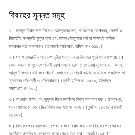
বিবাহের সুন্নত সমূহ
১। মাসনূন বিবাহ সাদা সিধে ও অনাড়ম্বর হবে, যা অপচয়, অপব্যয়, বেপর্দা ও
বিজাতীয় সংস্কৃতি মুক্ত হবে এবং তাতে যৌতুকের শর্ত বা সামর্থের অধিক
মহরানার শর্ত থাকবেনা। (তাবারানী আউসাত, হাদিস নং- ৩৬১২)
২। সৎ ও খোদাভীরু পাত্র-পাত্রীর সন্ধান করে বিবাহের পূর্বে পয়গাম পাঠানো।
কোন বাহানা বা সুযোগে পাত্রী দেখা সম্ভব হলে, দেখে নেয়া মুস্তাহাব। কিন্তু
আনুষ্ঠানিকভাবে ঘটা করে পাত্রী দেখানোর যে প্রথা আমাদের সমাজে প্রচলিত তা
সুন্নতের পরিপন্থী ও পরিত্যাজ্য। (বুখারী হাদিস নং-৫০৯০, ইমদাদুল
ফাতাওয়া-৪: ২০০).
৩। শাওয়াল মাসে এবং জুমুয়ার দিনে মসজিদে বিবাহ সম্পাদন করা। উল্লেখ্য,
সকল মাসের যে কোন দিন বিবাহ করা যায়েজ আছে। (মুসলিম ১৪২৩/ বায়হাকী
১৪৬৯৯)
৪। বিবাহের খবর ব্যাপকভাবে প্রচার করে বিবাহ করা এবং বিবাহের পরে আকদ
অনুষ্ঠানে উপস্থিত লোকদের মাঝে খেজুর বন্টন করা। (বুখারী/৫১৪৭)