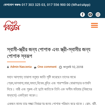
যোগাযোগ করুনঃ
017 303 325 03, 017 556 900 00 (WhatsApp)
Skip
fa-
fa-
fa-
to
facebook
youtube-
instag
content
play
TO
NA
স্বামী-স্ত্রীর জন্য পোশাক এবং স্ত্রী-স্বামীর জন্য
পোশাক স্বরূপ
Admin Nascenia
One comment
জানুয়ারি 10, 2018
মহান আল্লাহ্‌ তায়ালা মনুষ্য জাতি সৃষ্টি করেছেন তাদের মাঝে
প্রেম,ভালবাসা,মায়া,মমতা,বিবেক,বুদ্ধি এবং পারস্পরিক বোঝাপড়ার গুণাবলি
দিয়ে। নারী এবং পুরুষ এই দুটো জাতিকে তিনি এক অসীম মহিমায় (বিবাহের
মাধ্যমে) একত্রিত করেন।
একজন মানুষ তার লজ্জা নিবারণের জন্য পোশাক পরিধান করে থাকে। রোদ, বৃষ্টি,