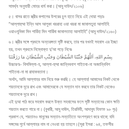
সামর্থ্য অনুযায়ী মোহর ধার্য করা। (আবু দাউদ/২১০৬)
৫। বাসর রাতে স্ত্রীর কপালের উপরের চুল হাতে নিয়ে এই দোয়া পড়াঃ
“আল্লাহুম্মা ইন্নি আস আলুকা খয়রাহা ওয়া খয়রা মা জাবালতুহা আলাইহি
ওয়াওযুবিকা মিন শার্রিহা মিন শার্রিমা জাবালতাহা আলাইহি” (আবু দাউদ/২১৬০)
৬। স্ত্রীর সঙ্গে প্রথমে অন্তরঙ্গতা সৃষ্টি করবে, তার পর যখনই সহবাস এর ইচ্ছা
হয়, তখন প্রথমে নিম্নোক্ত দু’আ পড়ে নিবেঃ
بِسْمِ اللهِ، اَللَّهُمَّ جَنِّبْنَا الشَّيْطَانَ وَجَنِّبِ الشَّيْطَانَ مَا رَزَقْتَنَا.
উচ্চারণঃ- বিসমিল্লা-হ, আল্লা-হুম্মা জান্নিবনাশ শাইতবা-না অজান্নিবিশ
শাইতবা-না মা রাযাকবতানা।
অর্থাৎ, আমি আল্লাহর নাম নিয়ে শুরু করছি। হে আল্লাহ! আমাদের নিকট থেকে
শয়তানকে দূরে রাখ এবং আমাদেরকে যে সন্তান দান করবে তার নিকট থেকেও
শয়তানকে দূরে রাখ।
এই দুআ পাঠ করে সহবাস করলে উক্ত সহবাসের ফলে সৃষ্টি সন্তানের কোন ক্ষতি
শয়তান করতে পারে না। (বুখারী, আবু দাঊদ, তিরমিযী, আদাবুয যিফাফ ৯৮ পৃঃ)
প্রকাশ যে, শয়তানও মানুষের সন্তান-সন্ততিতে অংশগ্রহণ করে থাকে; যদি
সঙ্গমের পূর্বে আল্লাহর নাম না নেওয়া হয় তাহলে।(সূরা ইসরা : ৬৪, তফসীর