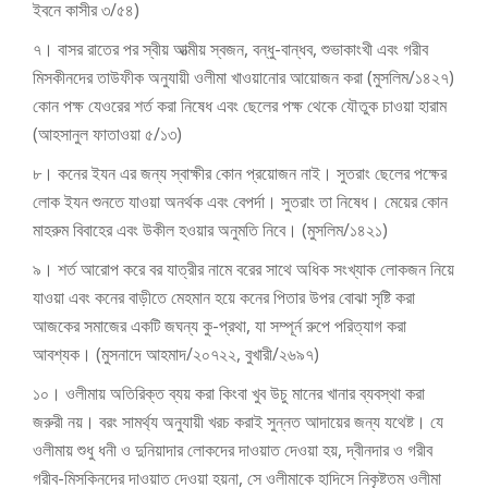
ইবনে কাসীর ৩/৫৪)
৭। বাসর রাতের পর স্বীয় আত্মীয় স্বজন, বন্ধু-বান্ধব, শুভাকাংখী এবং গরীব
মিসকীনদের তাউফীক অনুযায়ী ওলীমা খাওয়ানোর আয়োজন করা (মুসলিম/১৪২৭)
কোন পক্ষ যেওরের শর্ত করা নিষেধ এবং ছেলের পক্ষ থেকে যৌতুক চাওয়া হারাম
(আহসানুল ফাতাওয়া ৫/১৩)
৮। কনের ইযন এর জন্য স্বাক্ষীর কোন প্রয়োজন নাই। সুতরাং ছেলের পক্ষের
লোক ইযন শুনতে যাওয়া অনর্থক এবং বেপর্দা। সুতরাং তা নিষেধ। মেয়ের কোন
মাহরুম বিবাহের এবং উকীল হওয়ার অনুমতি নিবে। (মুসলিম/১৪২১)
৯। শর্ত আরোপ করে বর যাত্রীর নামে বরের সাথে অধিক সংখ্যাক লোকজন নিয়ে
যাওয়া এবং কনের বাড়ীতে মেহমান হয়ে কনের পিতার উপর বোঝা সৃষ্টি করা
আজকের সমাজের একটি জঘন্য কু-প্রথা, যা সম্পূর্ন রুপে পরিত্যাগ করা
আবশ্যক। (মুসনাদে আহমাদ/২০৭২২, বুখারী/২৬৯৭)
১০। ওলীমায় অতিরিক্ত ব্যয় করা কিংবা খুব উচু মানের খানার ব্যবস্থা করা
জরুরী নয়। বরং সামর্থ্য অনুযায়ী খরচ করাই সুন্নত আদায়ের জন্য যথেষ্ট। যে
ওলীমায় শুধু ধনী ও দুনিয়াদার লোকদের দাওয়াত দেওয়া হয়, দ্বীনদার ও গরীব
গরীব-মিসকিনদের দাওয়াত দেওয়া হয়না, সে ওলীমাকে হাদিসে নিকৃষ্টতম ওলীমা