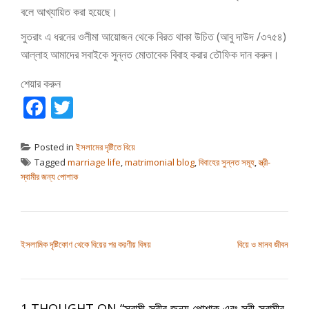
বলে আখ্যায়িত করা হয়েছে।
সুতরাং এ ধরনের ওলীমা আয়োজন থেকে বিরত থাকা উচিত (আবু দাউদ /৩৭৫৪)
আল্লাহ আমাদের সবাইকে সুন্নত মোতাবেক বিবাহ করার তৌফিক দান করুন।
শেয়ার করুন
Facebook
Twitter
Posted in
ইসলামের দৃষ্টিতে বিয়ে
Tagged
marriage life
,
matrimonial blog
,
বিবাহের সুন্নত সমূহ
,
স্ত্রী-
স্বামীর জন্য পোশাক
পোস্ট ন্যাভিগেশন
ইসলামিক দৃষ্টিকোণ থেকে বিয়ের পর করণীয় বিষয়
বিয়ে ও মানব জীবন
1 THOUGHT ON “
স্বামী-স্ত্রীর জন্য পোশাক এবং স্ত্রী-স্বামীর