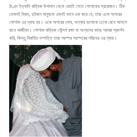
ঠাণ্ডা ইত্যাদি বাহ্যিক উপাদান থেকে রেহাই পেতে পোশাকের প্রয়োজন। ঠিক
তেমনই বিবাহ, দুইজন মানুষকে এমনই ভাবে এক করে যে, তারা একে অপরের
পোশাক এর ন্যায় হয়। একে অপরের দোষ, অন্যায় গুলোকে ঢেকে রেখে আগলে
রাখে আজীবন। পোশাক বাহ্যিক সৌন্দর্য রক্ষা যা অন্যদের কাছে আমরা প্রদর্শন
করি, কিন্তু বিবাহিত দম্পত্তি তারা পরস্পর পরস্পরের পরিধেয় এর ন্যায়।