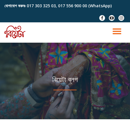
যোগাযোগ করুনঃ
017 303 325 03, 017 556 900 00 (WhatsApp)
Skip
fa-
fa-
fa-
to
facebook
youtube-
instag
content
play
TO
NA
বিয়েটা ব্লগ