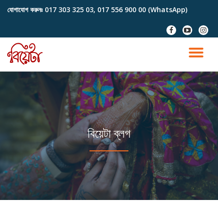
যোগাযোগ করুনঃ
017 303 325 03, 017 556 900 00 (WhatsApp)
Skip
fa-
fa-
fa-
to
facebook
youtube-
instag
content
play
TO
NA
বিয়েটা ব্লগ