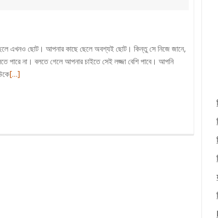
না ছেলে এখনও ছোট। আপনার কাছে ছেলে অবশ্যই ছোট। কিন্তু সে নিজে জানে,
লতে পারে না। বলতে গেলে আপনার চাইতে সেই লজ্জা বেশি পাবে। আপনি
Read
বউকে
[…]
more
about
বিবাহের
উপযুক্ত
সময়
জেনে
নিন