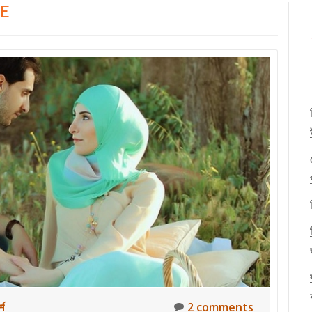
GE
্শ
2 comments