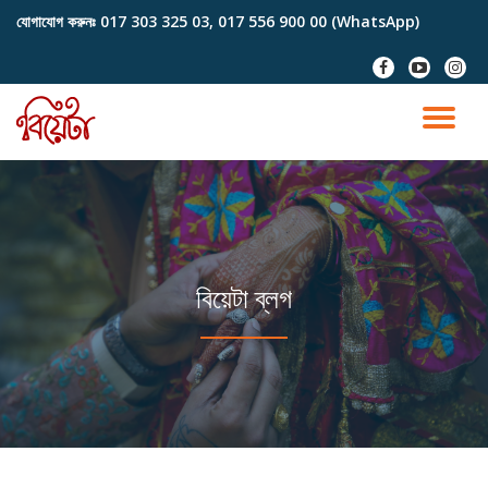
যোগাযোগ করুনঃ
017 303 325 03, 017 556 900 00 (WhatsApp)
Skip
fa-
fa-
fa-
to
facebook
youtube-
instag
content
play
TO
NA
বিয়েটা ব্লগ