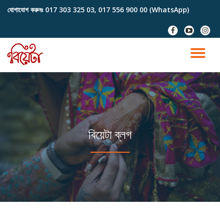
যোগাযোগ করুনঃ
017 303 325 03, 017 556 900 00 (WhatsApp)
Skip
fa-
fa-
fa-
to
facebook
youtube-
instag
content
play
TO
NA
বিয়েটা ব্লগ