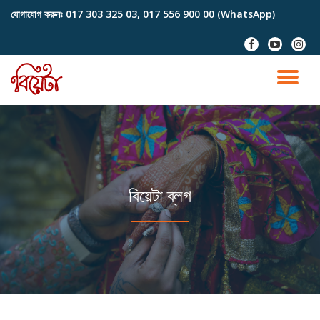
যোগাযোগ করুনঃ
017 303 325 03, 017 556 900 00 (WhatsApp)
Skip
fa-
fa-
fa-
to
facebook
youtube-
instag
content
play
TO
NA
বিয়েটা ব্লগ