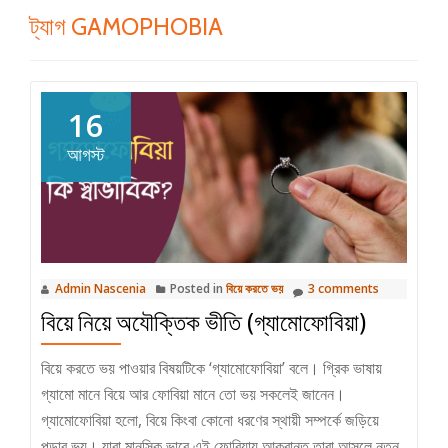
ট্যাগ
GAMOPHOBIA
16
আগস্ট
Admin Nascenia
Posted in
বিয়ে করতে ভয়
3 comments
বিয়ে নিয়ে অযৌক্তিক ভীতি (গ্যামোফোবিয়া)
বিয়ে করতে ভয় পাওয়ার বিষয়টিকে ‘গ্যামোফোবিয়া’ বলে। গ্রিক ভাষায়
গ্যামো মানে বিয়ে আর ফোবিয়া মানে তো ভয় সকলেই জানেন।
গ্যামোফোবিয়া হলো, বিয়ে কিংবা কোনো ধরণের স্থায়ী সম্পর্কে জড়িয়ে
পড়ার ভয়। যারা মানসিক ভাবে এই ফোবিয়ায় আক্রান্ত তারা আসলে নতুন