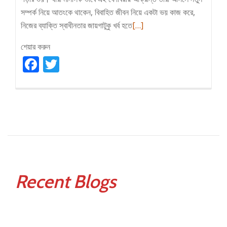
সম্পর্ক নিয়ে আতংকে থাকেন, বিবাহিত জীবন নিয়ে একটা ভয় কাজ করে,
Read
নিজের ব্যাক্তি স্বাধীনতার জায়গাটুকু খর্ব হতে
[…]
more
শেয়ার করুন
about
Facebook
Twitter
বিয়ে
নিয়ে
অযৌক্তিক
ভীতি
(গ্যামোফোবিয়া)
Recent Blogs