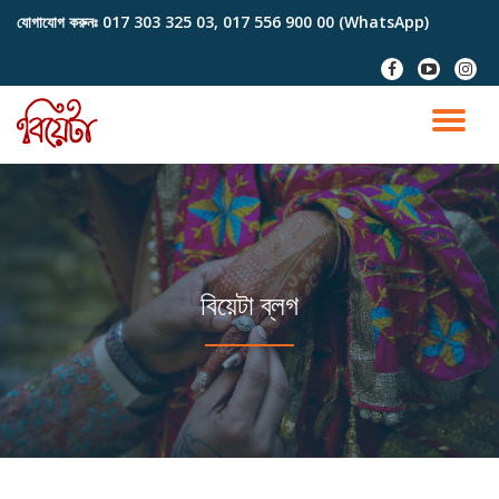
যোগাযোগ করুনঃ
017 303 325 03, 017 556 900 00 (WhatsApp)
Skip
fa-
fa-
fa-
to
facebook
youtube-
instag
content
play
TO
NA
বিয়েটা ব্লগ