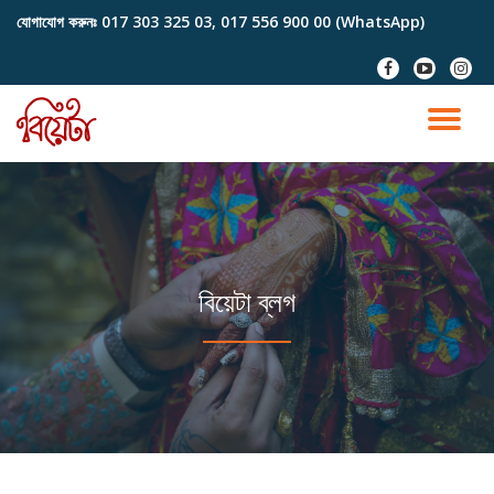
যোগাযোগ করুনঃ
017 303 325 03, 017 556 900 00 (WhatsApp)
Skip
fa-
fa-
fa-
to
facebook
youtube-
instag
content
play
TO
NA
বিয়েটা ব্লগ