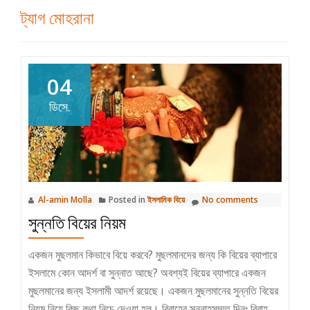
ট্যাগ
মোহরানা
04
ডিসে.
Al-amin Molla
Posted in
ইসলামিক বিয়ে
No comments
সুন্নতি বিয়ের নিয়ম
একজন মুছলমান কিভাবে বিয়ে করবে? মুছলমানদের জন্য কি বিয়ের ব্যাপারে
ইসলামে কোন আদর্শ বা সুন্নাত আছে? অবশ্যই বিয়ের ব্যাপারে একজন
মুছলমানের জন্য ইসলামী আদর্শ রয়েছে। একজন মুছলমানের সুন্নতি বিয়ের
নিয়ম নিয়ে কিছু কথা নিচে দেওয়া হল। বিবাহের সুন্নাহসম্মত দিনঃ বিবাহ