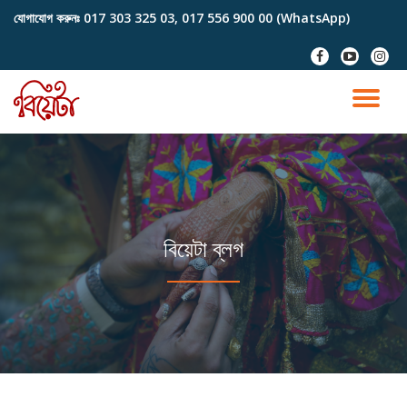
যোগাযোগ করুনঃ
017 303 325 03, 017 556 900 00 (WhatsApp)
Skip
fa-
fa-
fa-
to
facebook
youtube-
instag
content
play
TO
NA
বিয়েটা ব্লগ