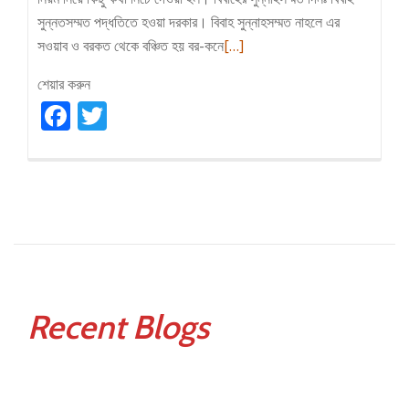
সুন্নতসম্মত পদ্ধতিতে হওয়া দরকার। বিবাহ সুন্নাহসম্মত নাহলে এর
Read
সওয়াব ও বরকত থেকে বঞ্চিত হয় বর-কনে
[…]
more
শেয়ার করুন
about
Facebook
Twitter
সুন্নতি
বিয়ের
নিয়ম
Recent Blogs