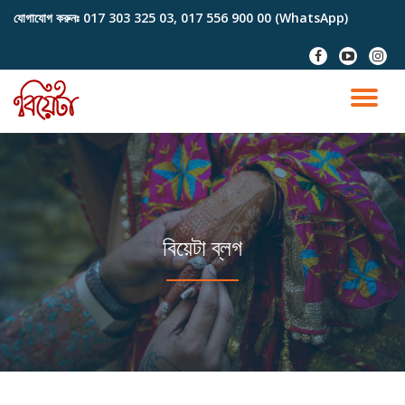
যোগাযোগ করুনঃ
017 303 325 03, 017 556 900 00 (WhatsApp)
Skip
fa-
fa-
fa-
to
facebook
youtube-
instag
content
play
TO
NA
বিয়েটা ব্লগ