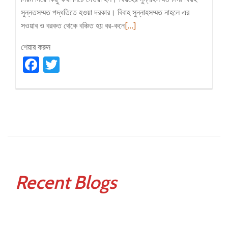
সুন্নতসম্মত পদ্ধতিতে হওয়া দরকার। বিবাহ সুন্নাহসম্মত নাহলে এর
Read
সওয়াব ও বরকত থেকে বঞ্চিত হয় বর-কনে
[…]
more
শেয়ার করুন
about
Facebook
Twitter
সুন্নতি
বিয়ের
নিয়ম
Recent Blogs