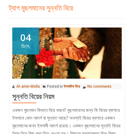
ট্যাগ
মুছলমানের সুন্নতি বিয়ে
04
ডিসে.
Al-amin Molla
Posted in
ইসলামিক বিয়ে
No comments
সুন্নতি বিয়ের নিয়ম
একজন মুছলমান কিভাবে বিয়ে করবে? মুছলমানদের জন্য কি বিয়ের ব্যাপারে
ইসলামে কোন আদর্শ বা সুন্নাত আছে? অবশ্যই বিয়ের ব্যাপারে একজন
মুছলমানের জন্য ইসলামী আদর্শ রয়েছে। একজন মুছলমানের সুন্নতি বিয়ের
নিয়ম নিয়ে কিছু কথা নিচে দেওয়া হল। বিবাহের সুন্নাহসম্মত দিনঃ বিবাহ