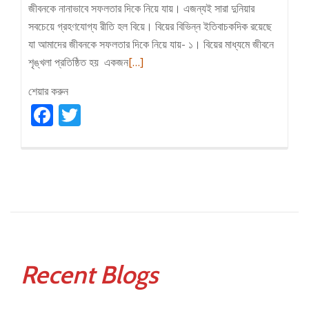
জীবনকে নানাভাবে সফলতার দিকে নিয়ে যায়। এজন্যই সারা দুনিয়ার
সবচেয়ে গ্রহণযোগ্য রীতি হল বিয়ে। বিয়ের বিভিন্ন ইতিবাচকদিক রয়েছে
যা আমাদের জীবনকে সফলতার দিকে নিয়ে যায়- ১। বিয়ের মাধ্যমে জীবনে
Read
শৃঙ্খলা প্রতিষ্ঠিত হয় একজন
[…]
more
শেয়ার করুন
about
Facebook
Twitter
বিয়ে
কিভাবে
আপনার
জীবনে
ইতিবাচক
প্রভাব
ফেলে
Recent Blogs