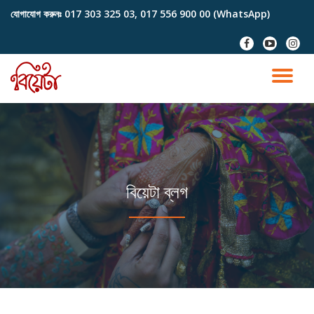
যোগাযোগ করুনঃ
017 303 325 03, 017 556 900 00 (WhatsApp)
Skip
fa-
fa-
fa-
to
facebook
youtube-
instag
content
play
TO
NA
বিয়েটা ব্লগ