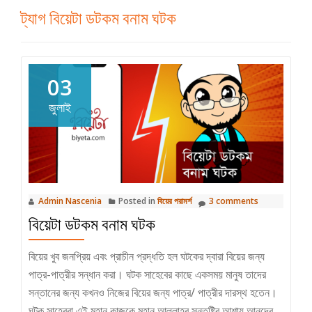
ট্যাগ
বিয়েটা ডটকম বনাম ঘটক
03
জুলাই
Admin Nascenia
Posted in
বিয়ের পরামর্শ
3 comments
বিয়েটা ডটকম বনাম ঘটক
বিয়ের খুব জনপ্রিয় এবং প্রাচীন প্রদ্ধতি হল ঘটকের দ্বারা বিয়ের জন্য
পাত্র-পাত্রীর সন্ধান করা। ঘটক সাহেবের কাছে একসময় মানুষ তাদের
সন্তানের জন্য কখনও নিজের বিয়ের জন্য পাত্র/ পাত্রীর দারস্থ হতেন।
ঘটক সাহেবরা এই মহান কাজকে মহান আল্লাহর সন্তুষ্টির আশায় আনন্দের