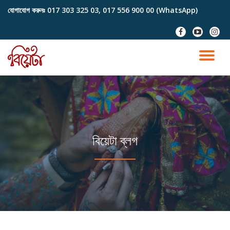
যোগাযোগ করুনঃ
017 303 325 03, 017 556 900 00 (WhatsApp)
Skip
fa-
fa-
fa-
to
facebook
youtube-
instag
content
play
TO
NA
বিয়েটা ব্লগ