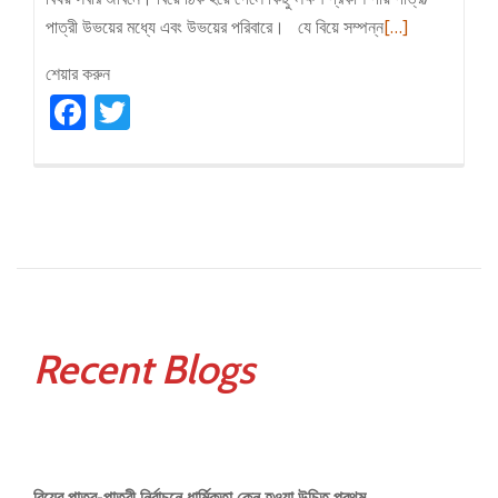
Read
পাত্রী উভয়ের মধ্যে এবং উভয়ের পরিবারে। যে বিয়ে সম্পন্ন
[…]
more
শেয়ার করুন
about
Facebook
Twitter
বিয়ে
হওয়ার
লক্ষণ
Recent Blogs
বিয়ের পাত্র-পাত্রী নির্বাচনে ধার্মিকতা কেন হওয়া উচিত প্রথম