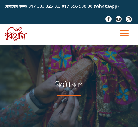
যোগাযোগ করুনঃ
017 303 325 03, 017 556 900 00 (WhatsApp)
Skip
fa-
fa-
fa-
to
facebook
youtube-
instag
content
play
TO
NA
বিয়েটা ব্লগ