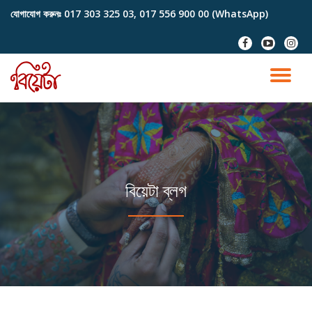
যোগাযোগ করুনঃ
017 303 325 03, 017 556 900 00 (WhatsApp)
Skip
fa-
fa-
fa-
to
facebook
youtube-
instag
content
play
TO
NA
বিয়েটা ব্লগ