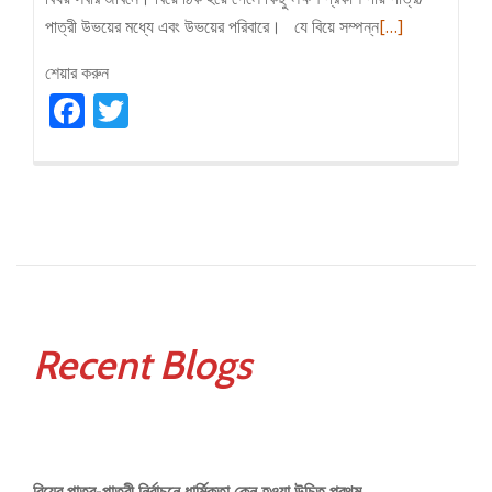
Read
পাত্রী উভয়ের মধ্যে এবং উভয়ের পরিবারে। যে বিয়ে সম্পন্ন
[…]
more
শেয়ার করুন
about
Facebook
Twitter
বিয়ে
হওয়ার
লক্ষণ
Recent Blogs
বিয়ের পাত্র-পাত্রী নির্বাচনে ধার্মিকতা কেন হওয়া উচিত প্রথম