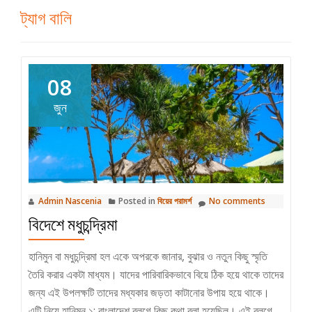
ট্যাগ
বালি
08
জুন
Admin Nascenia
Posted in
বিয়ের পরামর্শ
No comments
বিদেশে মধুচন্দ্রিমা
হানিমুন বা মধুচন্দ্রিমা হল একে অপরকে জানার, বুঝার ও নতুন কিছু স্মৃতি
তৈরি করার একটা মাধ্যম। যাদের পারিবারিকভাবে বিয়ে ঠিক হয়ে থাকে তাদের
জন্য এই উপলক্ষটি তাদের মধ্যকার জড়তা কাটানোর উপায় হয়ে থাকে।
এটি নিয়ে হানিমুন ১: বাংলাদেশ ব্লগে কিছু কথা বলা হয়েছিল। এই ব্লগে