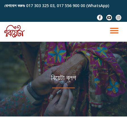
যোগাযোগ করুনঃ
017 303 325 03, 017 556 900 00 (WhatsApp)
Skip
fa-
fa-
fa-
to
facebook
youtube-
instag
content
play
TO
NA
বিয়েটা ব্লগ