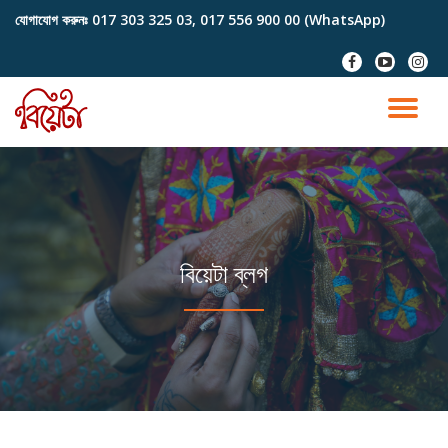
যোগাযোগ করুনঃ
017 303 325 03, 017 556 900 00 (WhatsApp)
Skip
fa-
fa-
fa-
to
facebook
youtube-
instag
content
play
TO
NA
বিয়েটা ব্লগ