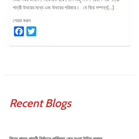
Read
পাত্রী উভয়ের মধ্যে এবং উভয়ের পরিবারে। যে বিয়ে সম্পন্ন
[…]
more
শেয়ার করুন
about
Facebook
Twitter
বিয়ে
হওয়ার
লক্ষণ
Recent Blogs
বিয়ের পাত্র-পাত্রী নির্বাচনে ধার্মিকতা কেন হওয়া উচিত প্রথম