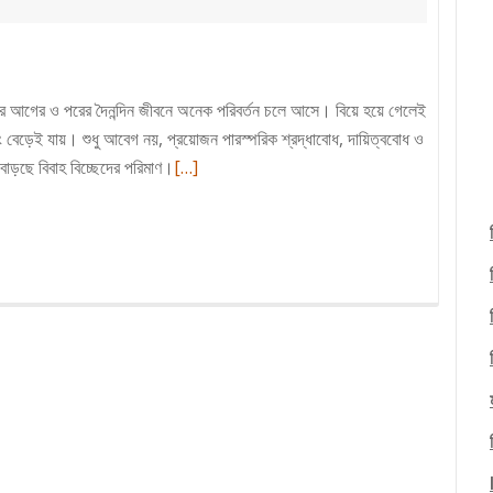
য়ের আগের ও পরের দৈনন্দিন জীবনে অনেক পরিবর্তন চলে আসে। বিয়ে হয়ে গেলেই
বরং বেড়েই যায়। শুধু আবেগ নয়, প্রয়োজন পারস্পরিক শ্রদ্ধাবোধ, দায়িত্ববোধ ও
Read
বাড়ছে বিবাহ বিচ্ছেদের পরিমাণ।
[…]
more
about
কিভাবে
বিবাহ
বিচ্ছেদ
এড়ানো
সম্ভব?