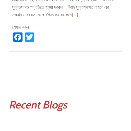
সুন্নতসম্মত পদ্ধতিতে হওয়া দরকার। বিবাহ সুন্নাহসম্মত নাহলে এর
Read
সওয়াব ও বরকত থেকে বঞ্চিত হয় বর-কনে
[…]
more
শেয়ার করুন
about
Facebook
Twitter
সুন্নতি
বিয়ের
নিয়ম
Recent Blogs