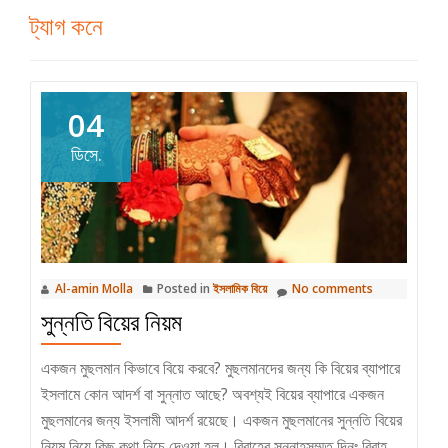
ট্যাগ
কনে
04
ডিসে.
Al-amin Molla
Posted in
ইসলামিক বিয়ে
No comments
সুন্নতি বিয়ের নিয়ম
একজন মুছলমান কিভাবে বিয়ে করবে? মুছলমানদের জন্য কি বিয়ের ব্যাপারে
ইসলামে কোন আদর্শ বা সুন্নাত আছে? অবশ্যই বিয়ের ব্যাপারে একজন
মুছলমানের জন্য ইসলামী আদর্শ রয়েছে। একজন মুছলমানের সুন্নতি বিয়ের
নিয়ম নিয়ে কিছু কথা নিচে দেওয়া হল। বিবাহের সুন্নাহসম্মত দিনঃ বিবাহ