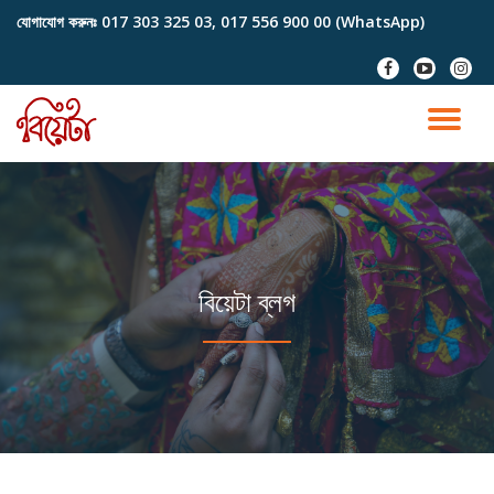
যোগাযোগ করুনঃ
017 303 325 03, 017 556 900 00 (WhatsApp)
Skip
fa-
fa-
fa-
to
facebook
youtube-
instag
content
play
TO
NA
বিয়েটা ব্লগ