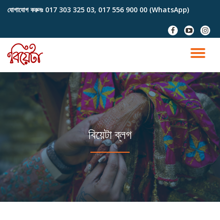
যোগাযোগ করুনঃ
017 303 325 03, 017 556 900 00 (WhatsApp)
Skip
fa-
fa-
fa-
to
facebook
youtube-
instag
content
play
TO
NA
বিয়েটা ব্লগ