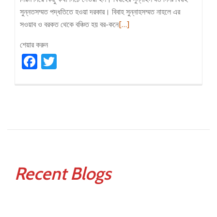
সুন্নতসম্মত পদ্ধতিতে হওয়া দরকার। বিবাহ সুন্নাহসম্মত নাহলে এর
Read
সওয়াব ও বরকত থেকে বঞ্চিত হয় বর-কনে
[…]
more
শেয়ার করুন
about
Facebook
Twitter
সুন্নতি
বিয়ের
নিয়ম
Recent Blogs