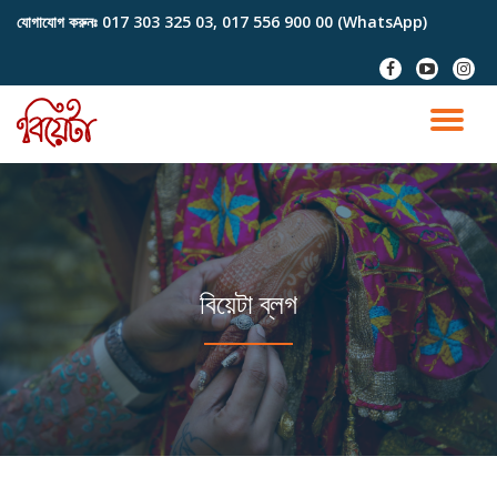
যোগাযোগ করুনঃ
017 303 325 03, 017 556 900 00 (WhatsApp)
Skip
fa-
fa-
fa-
to
facebook
youtube-
instag
content
play
TO
NA
বিয়েটা ব্লগ