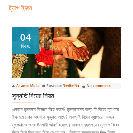
ট্যাগ
ইজন
04
ডিসে.
Al-amin Molla
Posted in
ইসলামিক বিয়ে
No comments
সুন্নতি বিয়ের নিয়ম
একজন মুছলমান কিভাবে বিয়ে করবে? মুছলমানদের জন্য কি বিয়ের ব্যাপারে
ইসলামে কোন আদর্শ বা সুন্নাত আছে? অবশ্যই বিয়ের ব্যাপারে একজন
মুছলমানের জন্য ইসলামী আদর্শ রয়েছে। একজন মুছলমানের সুন্নতি বিয়ের
নিয়ম নিয়ে কিছু কথা নিচে দেওয়া হল। বিবাহের সুন্নাহসম্মত দিনঃ বিবাহ