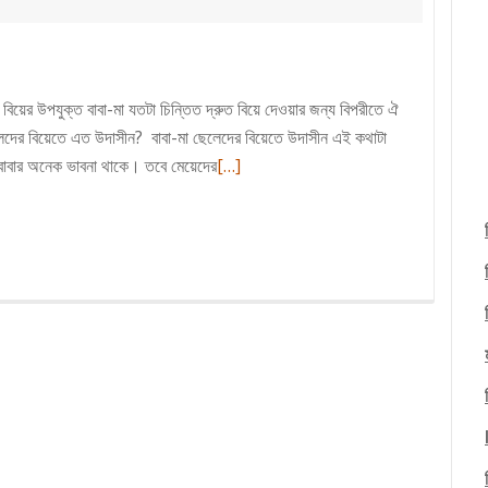
িয়ের উপযুক্ত বাবা-মা যতটা চিন্তিত দ্রুত বিয়ে দেওয়ার জন্য বিপরীতে ঐ
েদের বিয়েতে এত উদাসীন? বাবা-মা ছেলেদের বিয়েতে উদাসীন এই কথাটা
Read
া বাবার অনেক ভাবনা থাকে। তবে মেয়েদের
[…]
more
about
পরিবার
কেন
ছেলেদের
বিয়েতে
এত
উদাসীন?