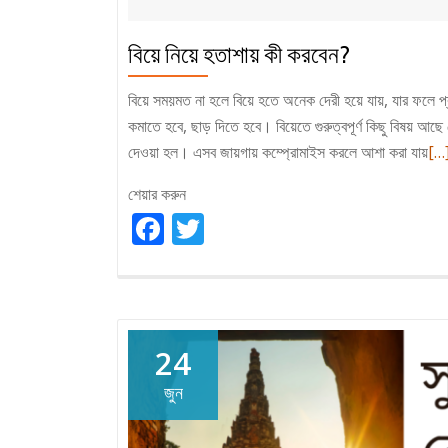
বিয়ে নিয়ে হতাশায় কী করবেন?
বিয়ে সময়মত না হলে বিয়ে হতে অনেক দেরী হয়ে যায়, যার ফলে প্
কমাতে হবে, ছাড় দিতে হবে। বিয়েতে গুরুত্বপূর্ণ কিছু বিষয় আছ
Re
দেওয়া হল। এসব জায়গায় কম্প্রোমাইস করলে আশা করা যায়
[…
mo
শেয়ার করুন
ab
Facebook
Twitter
বিয়ে
নিয়
হতা
কী
করব
24
জুন