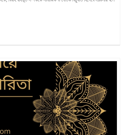
more
about
বেশি
বয়সে
বিয়ে
করলে
কি
হয়