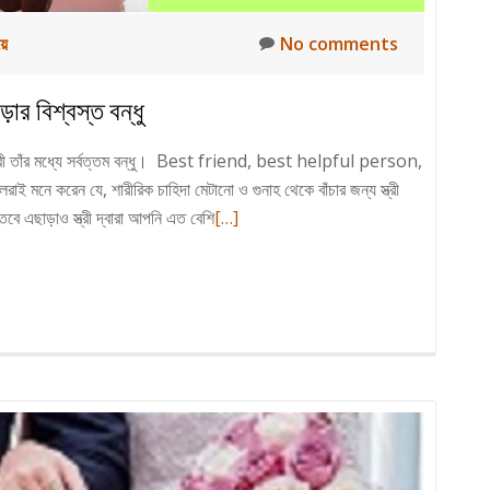
য়ে
No comments
গড়ার বিশ্বস্ত বন্ধু
্ত্রী তাঁর মধ্যে সর্বত্তম বন্ধু। Best friend, best helpful person,
 করেন যে, শারীরিক চাহিদা মেটানো ও গুনাহ থেকে বাঁচার জন্য স্ত্রী
Read
তবে এছাড়াও স্ত্রী দ্বারা আপনি এত বেশি
[…]
more
about
স্ত্রী
শুধু
শারীরিক
চাহিদা
নয়;
বরং
পূর্ণ