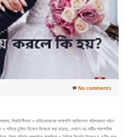
জীবন
গড়ার
বিশ্বস্ত
বন্ধু
No comments
ভালোবাসা, স্থিতিশীলতা ও দায়িত্ববোধের পাশাপাশি ব্যক্তিগত পরিপক্বতা গঠনে
 পবিত্র চুক্তি হিসেবে বিবেচনা করা হয়েছে, যেখানে নর-নারীর পারস্পরিক
Read
দিকে, বিবাহ বহির্ভূত সম্পর্ককে সামাজিক ও নৈতিক বিচ্যুতি হিসেবে দণ্ডনীয় বলে