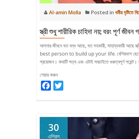
Al-amin Molla
Posted in
ধর্মীয় দৃষ্টিতে বি
স্ত্রী শুধু শারীরিক চাহিদা নয়; বরং পূর্ণ জীবন 
আপনার জীবনে যত বন্ধ আছে, যত সহকারী, সাহায্যকারী আছে স
best person to build up your life. বেশিরভাগ ছেলেরাই মনে
প্রয়োজন। কথাটি সত্য এবং এটাই সবচাইতে গুরুত্বপূর্ণ পয়েন্ট। 
শেয়ার করুন
Facebook
Twitter
30
এপ্রিল