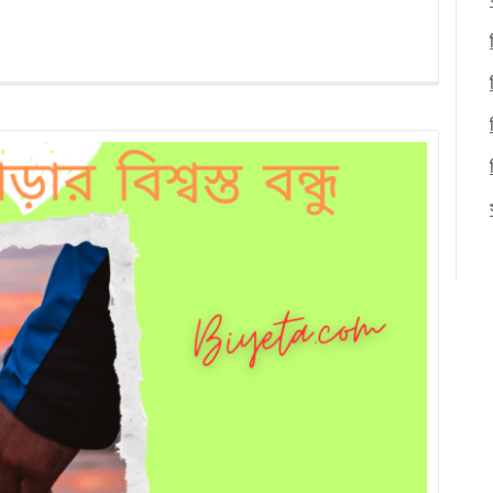
about
বিয়ের
পরে
সুখে
থাকার
কি
কোন
উপায়
আছে?