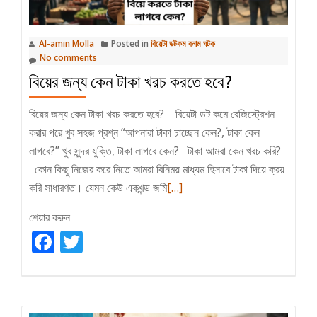
Al-amin Molla
Posted in
বিয়েটা ডটকম বনাম ঘটক
No comments
বিয়ের জন্য কেন টাকা খরচ করতে হবে?
বিয়ের জন্য কেন টাকা খরচ করতে হবে? বিয়েটা ডট কমে রেজিস্ট্রেশন
করার পরে খুব সহজ প্রশ্ন “আপনারা টাকা চাচ্ছেন কেন?, টাকা কেন
লাগবে?” খুব সুন্দর যুক্তি, টাকা লাগবে কেন? টাকা আমরা কেন খরচ করি?
কোন কিছু নিজের করে নিতে আমরা বিনিময় মাধ্যম হিসাবে টাকা দিয়ে ক্রয়
Read
করি সাধারণত। যেমন কেউ একখন্ড জমি
[…]
more
শেয়ার করুন
about
Facebook
Twitter
বিয়ের
জন্য
কেন
টাকা
খরচ