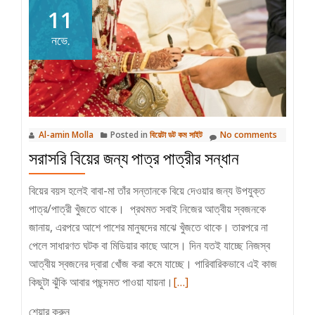
11
করতে
হবে?
নভে.
Al-amin Molla
Posted in
বিয়েটা ডট কম সাইট
No comments
সরাসরি বিয়ের জন্য পাত্র পাত্রীর সন্ধান
বিয়ের বয়স হলেই বাবা-মা তাঁর সন্তানকে বিয়ে দেওয়ার জন্য উপযুক্ত
পাত্র/পাত্রী খুঁজতে থাকে। প্রথমত সবাই নিজের আত্বীয় স্বজনকে
জানায়, এরপরে আশে পাশের মানুষদের মাঝে খুঁজতে থাকে। তারপরে না
পেলে সাধারণত ঘটক বা মিডিয়ার কাছে আসে। দিন যতই যাচ্ছে নিজস্ব
আত্বীয় স্বজনের দ্বারা খোঁজ করা কমে যাচ্ছে। পারিবারিকভাবে এই কাজ
Read
কিছুটা ঝুঁকি আবার পছন্দমত পাওয়া যায়না।
[…]
more
শেয়ার করুন