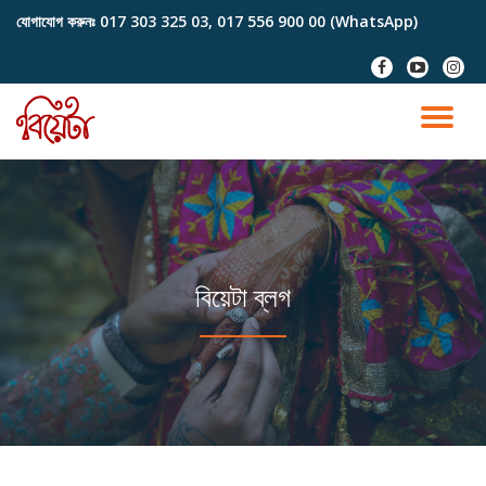
যোগাযোগ করুনঃ
017 303 325 03, 017 556 900 00 (WhatsApp)
Skip
fa-
fa-
fa-
to
facebook
youtube-
instag
content
play
TO
NA
বিয়েটা ব্লগ