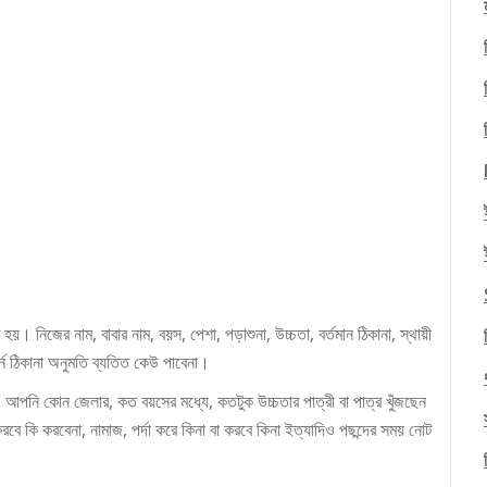
য়। নিজের নাম, বাবার নাম, বয়স, পেশা, পড়াশুনা, উচ্চতা, বর্তমান ঠিকানা, স্থায়ী
র্ন ঠিকানা অনুমতি ব্যতিত কেউ পাবেনা।
 আপনি কোন জেলার, কত বয়সের মধ্যে, কতটুক উচ্চতার পাত্রী বা পাত্র খুঁজছেন
রবে কি করবেনা, নামাজ, পর্দা করে কিনা বা করবে কিনা ইত্যাদিও পছন্দের সময় নোট