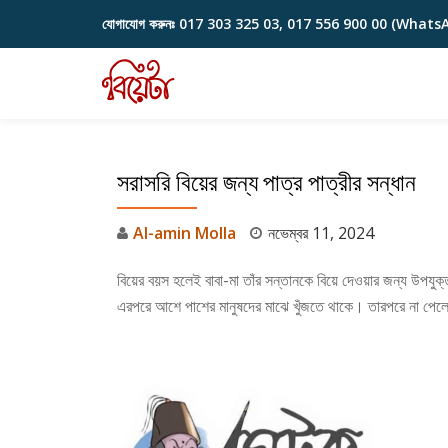
যোগাযোগ করুনঃ
017 303 325 03, 017 556 900 00 (Whats
Skip
to
content
সরাসরি বিয়ের জন্য পাত্র পাত্রীর সন্ধান
Al-amin Molla
নভেম্বর 11, 2024
বিয়ের বয়স হলেই বাবা-মা তাঁর সন্তানকে বিয়ে দেওয়ার জন্য উপযু
এরপরে আশে পাশের মানুষদের মাঝে খুঁজতে থাকে। তারপরে না পেল