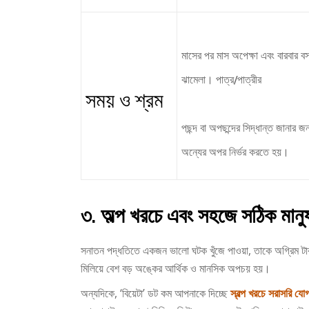
মাসের পর মাস অপেক্ষা এবং বারবার ব
ঝামেলা। পাত্র/পাত্রীর
সময় ও শ্রম
পছন্দ বা অপছন্দের সিদ্ধান্ত জানার জন
অন্যের অপর নির্ভর করতে হয়।
৩. অল্প খরচে এবং সহজে সঠিক মানুষট
সনাতন পদ্ধতিতে একজন ভালো ঘটক খুঁজে পাওয়া, তাকে অগ্রিম টা
মিলিয়ে বেশ বড় অঙ্কের আর্থিক ও মানসিক অপচয় হয়।
অন্যদিকে, ‘বিয়েটা’ ডট কম আপনাকে দিচ্ছে
স্বল্প খরচে সরাসরি যো