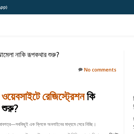
App)
ঝামেলা নাকি রূপকথার শুরু?
No comments
া’ ওয়েবসাইটে
রেজিস্ট্রেশন
কি
 শুরু?
সবাবপত্র—সবকিছুই এক ক্লিকে অনলাইনের মাধ্যমে সেরে নিচ্ছি।